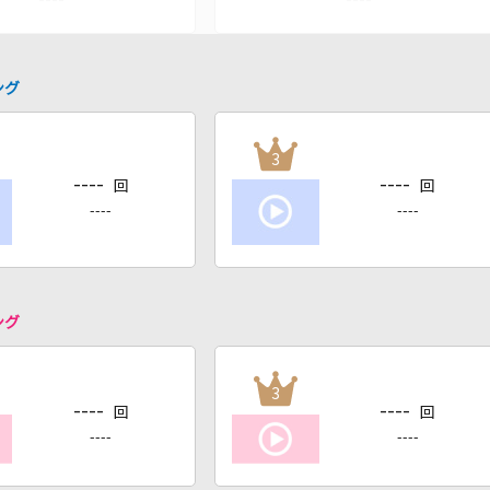
ング
3
----
----
回
回
----
----
ング
3
----
----
回
回
----
----