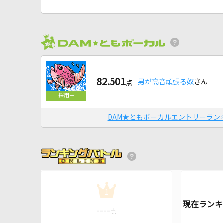
82.501
男が高音頑張る奴
さん
点
DAM★ともボーカルエントリーラン
1
----
点
----