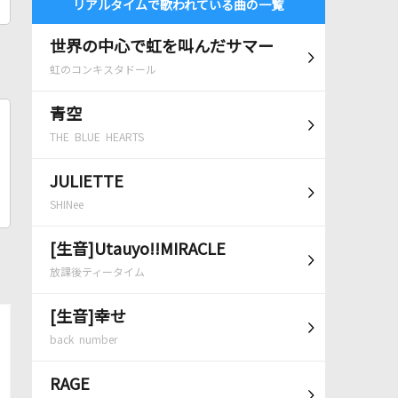
リアルタイムで歌われている曲の一覧
世界の中心で虹を叫んだサマー
虹のコンキスタドール
青空
THE BLUE HEARTS
JULIETTE
SHINee
[生音]Utauyo!!MIRACLE
放課後ティータイム
[生音]幸せ
back number
RAGE