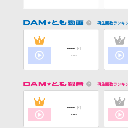
再生回数ランキ
1
2
----
回
----
再生回数ランキ
1
2
----
回
----