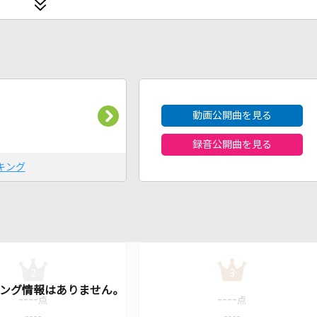
2026年8月度
動画公開曲を見る
録音公開曲を見る
キング
2
3
----
----
点
点
----
----