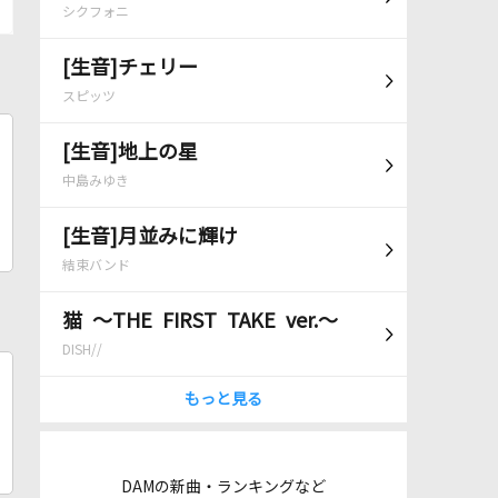
シクフォニ
[生音]チェリー
スピッツ
[生音]地上の星
中島みゆき
[生音]月並みに輝け
結束バンド
猫 ～THE FIRST TAKE ver.～
DISH//
もっと見る
DAMの新曲・ランキングなど