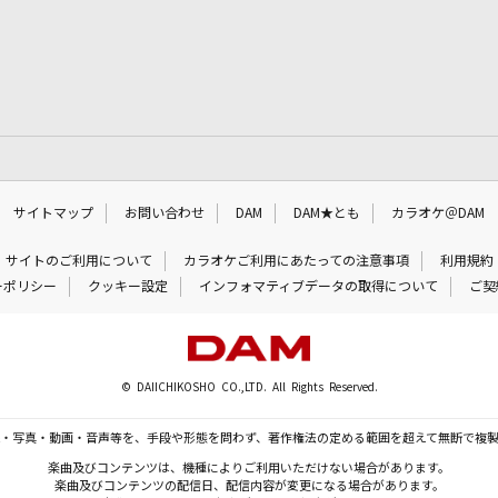
サイトマップ
お問い合わせ
DAM
DAM★とも
カラオケ＠DAM
サイトのご利用について
カラオケご利用にあたっての注意事項
利用規約
ーポリシー
クッキー設定
インフォマティブデータの取得について
ご契
© DAIICHIKOSHO CO.,LTD. All Rights Reserved.
・写真・動画・音声等を、手段や形態を問わず、著作権法の定める範囲を超えて無断で複
楽曲及びコンテンツは、機種によりご利用いただけない場合があります。
楽曲及びコンテンツの配信日、配信内容が変更になる場合があります。