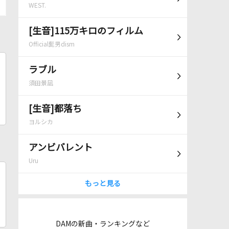
WEST.
[生音]115万キロのフィルム
Official髭男dism
ラブル
須田景凪
[生音]都落ち
ヨルシカ
アンビバレント
Uru
もっと見る
DAMの新曲・ランキングなど