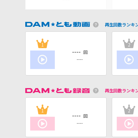
再生回数ランキ
1
2
----
回
----
再生回数ランキ
1
2
----
回
----