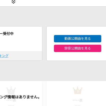
2026年8月度
ー受付中
動画公開曲を見る
録音公開曲を見る
キング
2
3
----
----
点
点
----
----