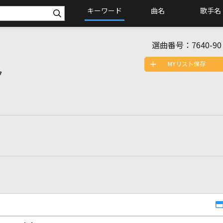
キーワード
曲名
歌手名
選曲番号：
7640-90
MYリスト保存
ク