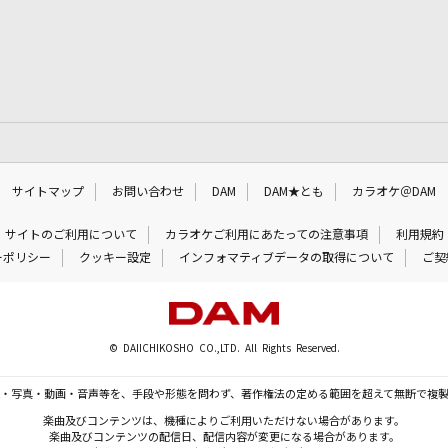
サイトマップ
お問い合わせ
DAM
DAM★とも
カラオケ＠DAM
サイトのご利用について
カラオケご利用にあたっての注意事項
利用規約
ーポリシー
クッキー設定
インフォマティブデータの取得について
ご契
© DAIICHIKOSHO CO.,LTD. All Rights Reserved.
・写真・動画・音声等を、手段や形態を問わず、著作権法の定める範囲を超えて無断で複
楽曲及びコンテンツは、機種によりご利用いただけない場合があります。
楽曲及びコンテンツの配信日、配信内容が変更になる場合があります。