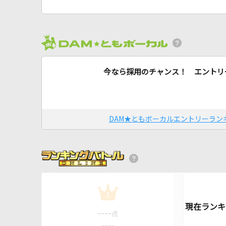
今なら採用のチャンス！ エントリ
DAM★ともボーカルエントリーラン
1
----
点
----