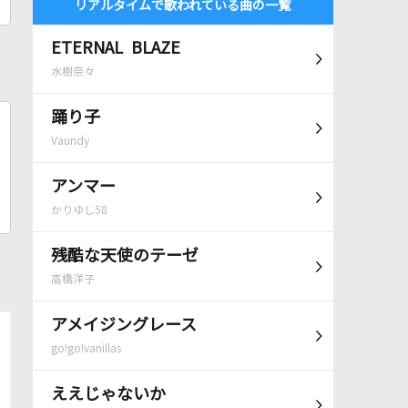
リアルタイムで歌われている曲の一覧
ETERNAL BLAZE
水樹奈々
踊り子
Vaundy
アンマー
かりゆし58
残酷な天使のテーゼ
高橋洋子
アメイジングレース
go!go!vanillas
ええじゃないか