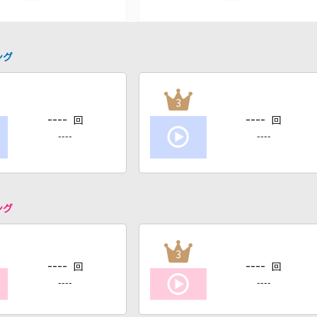
ング
3
----
----
回
回
----
----
ング
3
----
----
回
回
----
----