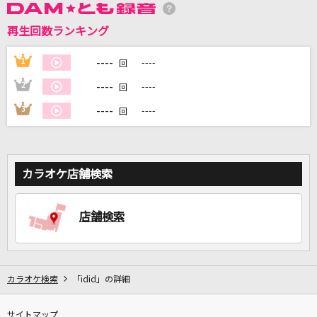
再生回数ランキング
DAMに会員登録・ログインして
カラオケをもっと楽しもう！
----
1
----
回
----
2
----
回
----
3
----
回
自宅でカラオケ歌い放題！
家族や友達と一緒に！練習にも！
カラオケ店舗検索
店舗検索
カラオケ検索
「idid」の詳細
サイトマップ