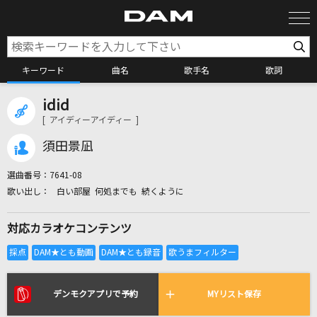
キーワード
曲名
歌手名
歌詞
idid
カラオケ検索
[ アイディーアイディー ]
須田景凪
カラオケ店舗検索
選曲番号：
7641-08
白い部屋 何処までも 続くように
カラオケリクエスト
対応カラオケコンテンツ
全国りれき
リアルタイムで歌われている曲の一覧
デンモクアプリで予約
MYリスト保存