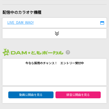
らしさ
SUPER BEAVER
配信中のカラオケ機種
抱きしめたい
LIVE DAM WAO!
Mr.Children
[生音]SISTER
back number
2026年8月度
[生音]糸
今なら採用のチャンス！ エントリー受付中
中島みゆき
太陽と花
高橋 優
DAM★ともボーカルエントリーランキング
ルパン三世のテーマ
動画公開曲を見る
録音公開曲を見る
ピートマック・ジュニア