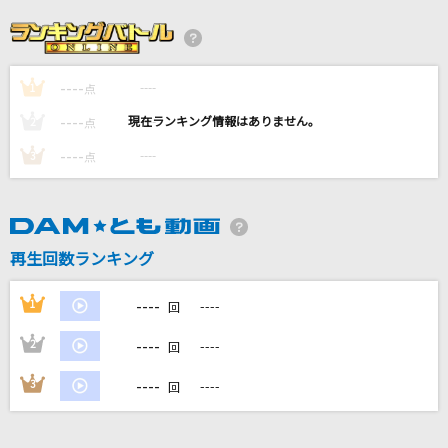
ガラスを割れ!
欅坂46
----
----
1
Summering
点
じん
----
----
2
点
----
----
3
点
BRAVE GROOVE
iLiFE!
ビリミリオン
再生回数ランキング
優里
----
1
----
回
もっと見る
----
2
----
回
DAMの新曲・ランキングなど
----
3
----
回
カラオケ最新情報をチェック！