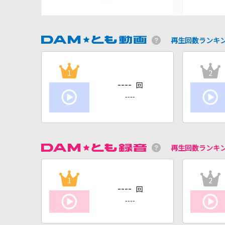
再生回数ランキ
1
2
----
回
----
再生回数ランキ
1
2
----
回
----