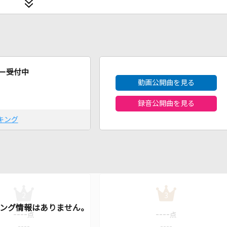
2026年8月度
ー受付中
動画公開曲を見る
録音公開曲を見る
キング
2
3
----
----
点
点
----
----