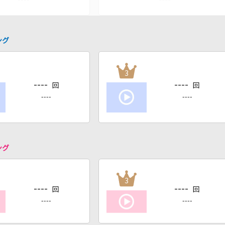
ング
3
----
----
回
回
----
----
ング
3
----
----
回
回
----
----