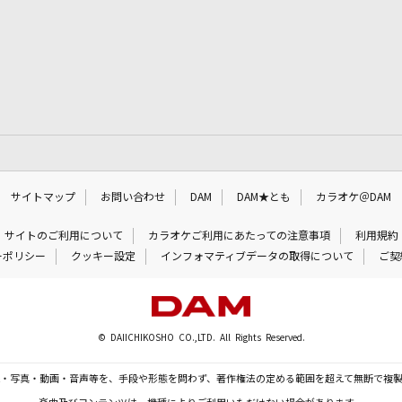
サイトマップ
お問い合わせ
DAM
DAM★とも
カラオケ＠DAM
サイトのご利用について
カラオケご利用にあたっての注意事項
利用規約
ーポリシー
クッキー設定
インフォマティブデータの取得について
ご契
© DAIICHIKOSHO CO.,LTD. All Rights Reserved.
・写真・動画・音声等を、手段や形態を問わず、著作権法の定める範囲を超えて無断で複