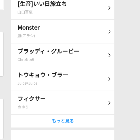
[生音]いい日旅立ち
山口百恵
Monster
嵐(アラシ)
ブラッディ・グルービー
ChroNoiR
トウキョウ・ブラー
Juice=Juice
フィクサー
ぬゆり
もっと見る