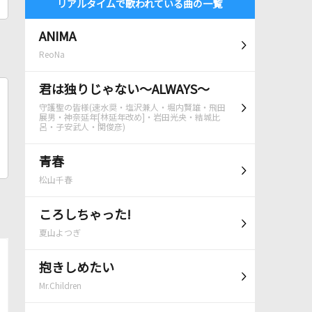
リアルタイムで歌われている曲の一覧
ANIMA
ReoNa
君は独りじゃない～ALWAYS～
守護聖の皆様(速水奨・塩沢兼人・堀内賢雄・飛田
展男・神奈延年[林延年改め]・岩田光央・結城比
呂・子安武人・関俊彦)
青春
松山千春
ころしちゃった!
夏山よつぎ
抱きしめたい
Mr.Children