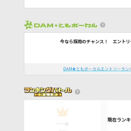
今なら採用のチャンス！ エントリ
DAM★ともボーカルエントリーラン
1
----
点
----