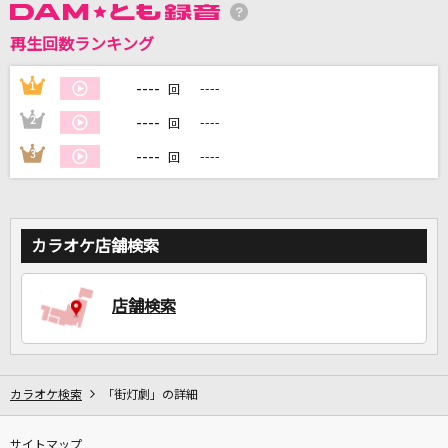
再生回数ランキング
DAMに会員登録・ログインして
カラオケをもっと楽しもう！
----
1
----
回
----
2
----
回
----
3
----
回
自宅でカラオケ歌い放題！
家族や友達と一緒に！練習にも！
カラオケ店舗検索
店舗検索
カラオケ検索
「街灯劇」の詳細
サイトマップ