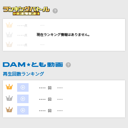
ファンファーレ
玉置浩二
----
----
1
惑う星
点
結束バンド
----
----
2
点
----
----
3
点
渡月橋 ～君 想ふ～
倉木麻衣
栄光の架橋
再生回数ランキング
ゆず
----
1
----
回
もっと見る
----
2
----
回
DAMの新曲・ランキングなど
----
3
----
回
カラオケ最新情報をチェック！