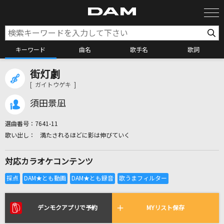
キーワード
曲名
歌手名
歌詞
街灯劇
カラオケ検索
[ ガイトウゲキ ]
須田景凪
カラオケ店舗検索
選曲番号：
7641-11
満たされるほどに影は伸びていく
カラオケリクエスト
対応カラオケコンテンツ
全国りれき
リアルタイムで歌われている曲の一覧
デンモクアプリで予約
MYリスト保存