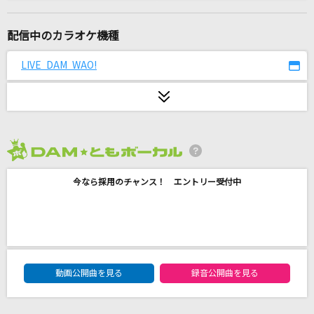
[生音]蝶々結び
Aimer(エメ)
配信中のカラオケ機種
おこちゃま戦争
LIVE DAM WAO!
Kradness×れをる
革命少女S
@onefive
2026年8月度
[生音]ロビンソン
今なら採用のチャンス！ エントリー受付中
スピッツ
クラクラ☆クライマックス
Juice=Juice
DAM★ともボーカルエントリーランキング
[生音]ブルーアンバー
動画公開曲を見る
録音公開曲を見る
back number