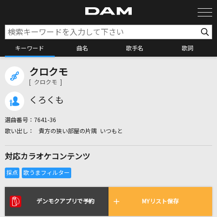
キーワード
曲名
歌手名
歌詞
クロクモ
カラオケ検索
[ クロクモ ]
くろくも
カラオケ店舗検索
選曲番号：
7641-36
貴方の狭い部屋の片隅 いつもと
カラオケリクエスト
対応カラオケコンテンツ
全国りれき
リアルタイムで歌われている曲の一覧
デンモクアプリで予約
MYリスト保存