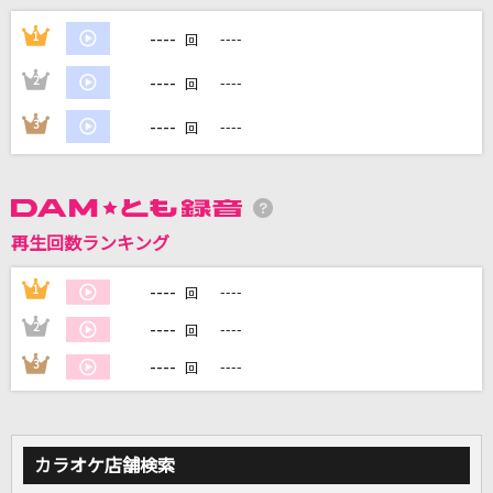
やさしいキスをして
----
1
----
回
DREAMS COME TRUE
----
2
----
回
金曜日のおはよう
----
3
----
回
HoneyWorks feat.GUMI
エンディング
back number
再生回数ランキング
サインはB -アイ Solo Ver.-
----
1
----
回
B小町 アイ(CV:高橋李依)
----
2
----
回
もっと見る
----
3
----
回
DAMの新曲・ランキングなど
カラオケ最新情報をチェック！
カラオケ店舗検索