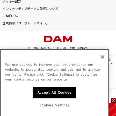
クッキー設定
インフォマティブデータの取得について
ご契約方法
企業情報（コーポレートサイト）
© DAIICHIKOSHO CO.,LTD. All Rights Reserved.
このサイトに掲載されている一切の文章・画像・写真・動画・音声等を、手段や形態
を問わず、著作権法の定める範囲を超えて無断で複製、転載、ファイル化などすること
We use cookies to improve your experience on our
を禁じます。
website, to personalize content and ads and to analyze
our traffic. Please click [Cookie Settings] to customize
楽曲及びコンテンツは、機種によりご利用いただけない場合があります。
your cookie settings on our website.
楽曲及びコンテンツの配信日、配信内容が変更になる場合があります。
楽曲によりMYリスト保存ができない場合があります。
Accept All Cookies
JASRAC許諾番号
6602250213Y31015 6602250112Y38026 6602250240Y31015
6602250241Y45122
Cookies Settings
NexTone許諾番号
ID000002945 ID000002947 ID000002937 ID000002938