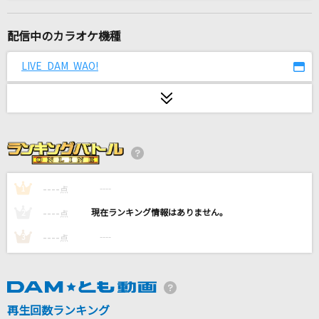
[生音]チェリー
スピッツ
配信中のカラオケ機種
サンサン・サマー
LIVE DAM WAO!
UtaGe!
BELIEVERS
ASH DA HERO
人は夢を二度見る
乃木坂46
----
----
1
点
----
----
2
点
[生音]コネクト
----
----
3
点
ClariS
[生音]小さな恋のうた
MONGOL800
再生回数ランキング