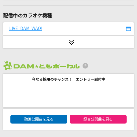
UNION
OxT
配信中のカラオケ機種
ultra soul
LIVE DAM WAO!
B'z
[生音]恥ずかしいか青春は
緑黄色社会
2026年8月度
I Need U Back
今なら採用のチャンス！ エントリー受付中
藤井 風
メランコリーキッチン
米津玄師
DAM★ともボーカルエントリーランキング
Be Starters!(TVサイズ)
動画公開曲を見る
録音公開曲を見る
喜多村英梨