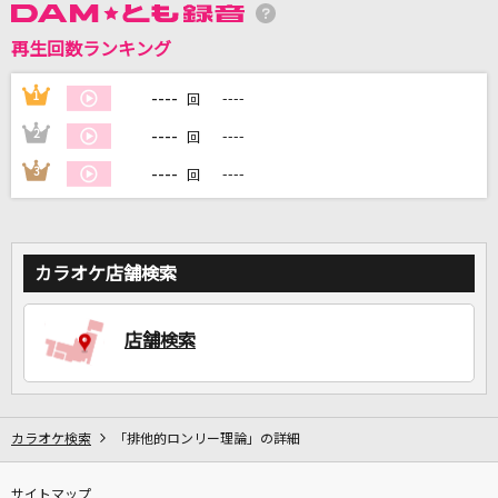
再生回数ランキング
DAMに会員登録・ログインして
カラオケをもっと楽しもう！
----
1
----
回
----
2
----
回
----
3
----
回
自宅でカラオケ歌い放題！
家族や友達と一緒に！練習にも！
カラオケ店舗検索
店舗検索
カラオケ検索
「排他的ロンリー理論」の詳細
サイトマップ