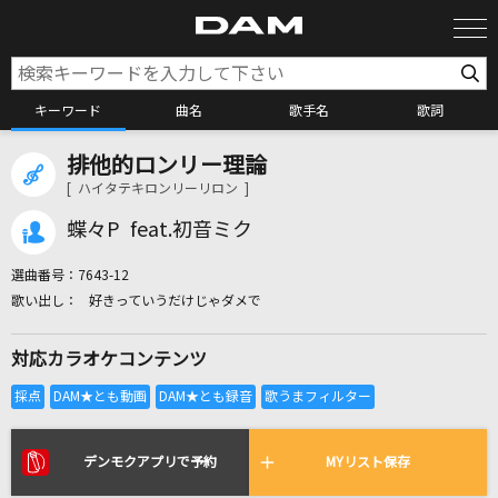
キーワード
曲名
歌手名
歌詞
排他的ロンリー理論
カラオケ検索
[ ハイタテキロンリーリロン ]
蝶々P feat.初音ミク
カラオケ店舗検索
選曲番号：
7643-12
好きっていうだけじゃダメで
カラオケリクエスト
対応カラオケコンテンツ
全国りれき
リアルタイムで歌われている曲の一覧
デンモクアプリで予約
MYリスト保存