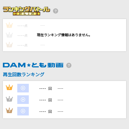
スプリットダンス
えいぷ
----
----
1
フレンズ
点
レベッカ
----
----
2
点
----
----
3
点
[生音]マリーゴールド
あいみょん
神っぽいな
再生回数ランキング
ピノキオピー
----
1
----
回
もっと見る
----
2
----
回
DAMの新曲・ランキングなど
----
3
----
回
カラオケ最新情報をチェック！