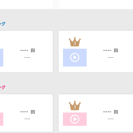
ング
3
----
----
回
回
----
----
ング
3
----
----
回
回
----
----