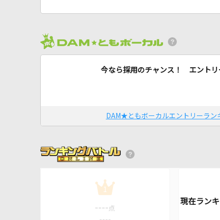
今なら採用のチャンス！ エントリ
DAM★ともボーカルエントリーラン
1
----
点
----