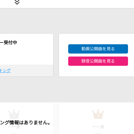
2026年8月度
ー受付中
動画公開曲を見る
録音公開曲を見る
キング
2
3
----
----
点
点
----
----