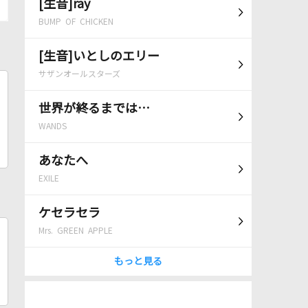
[生音]ray
BUMP OF CHICKEN
[生音]いとしのエリー
サザンオールスターズ
世界が終るまでは…
WANDS
あなたへ
EXILE
ケセラセラ
Mrs. GREEN APPLE
もっと見る