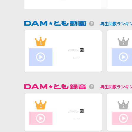
再生回数ランキ
1
2
----
回
----
再生回数ランキ
1
2
----
回
----