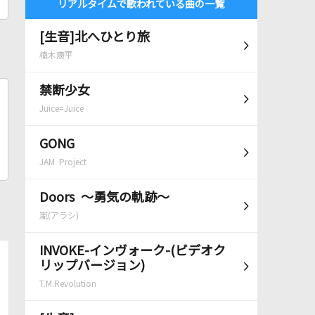
リアルタイムで歌われている曲の一覧
[生音]北へひとり旅
楠木康平
禁断少女
Juice=Juice
GONG
JAM Project
Doors ～勇気の軌跡～
嵐(アラシ)
INVOKE-インヴォーク-(ビデオク
リップバージョン)
T.M.Revolution