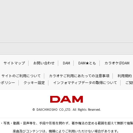
サイトマップ
お問い合わせ
DAM
DAM★とも
カラオケ＠DAM
サイトのご利用について
カラオケご利用にあたっての注意事項
利用規約
ーポリシー
クッキー設定
インフォマティブデータの取得について
ご契
© DAIICHIKOSHO CO.,LTD. All Rights Reserved.
・写真・動画・音声等を、手段や形態を問わず、著作権法の定める範囲を超えて無断で複
楽曲及びコンテンツは、機種によりご利用いただけない場合があります。