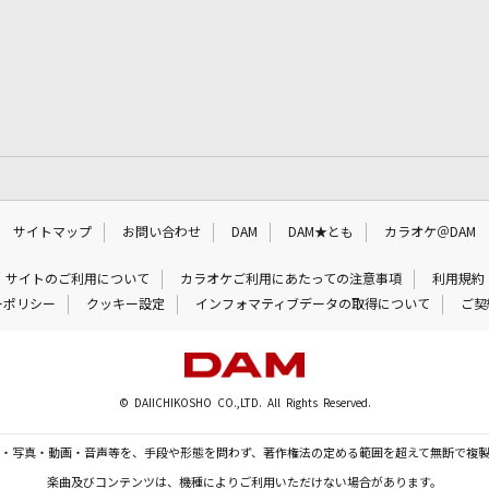
サイトマップ
お問い合わせ
DAM
DAM★とも
カラオケ＠DAM
サイトのご利用について
カラオケご利用にあたっての注意事項
利用規約
ーポリシー
クッキー設定
インフォマティブデータの取得について
ご契
© DAIICHIKOSHO CO.,LTD. All Rights Reserved.
・写真・動画・音声等を、手段や形態を問わず、著作権法の定める範囲を超えて無断で複
楽曲及びコンテンツは、機種によりご利用いただけない場合があります。