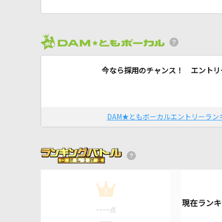
今なら採用のチャンス！ エントリ
DAM★ともボーカルエントリーラン
1
----
点
----