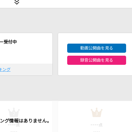
2026年8月度
ー受付中
動画公開曲を見る
録音公開曲を見る
キング
2
3
----
----
点
点
----
----