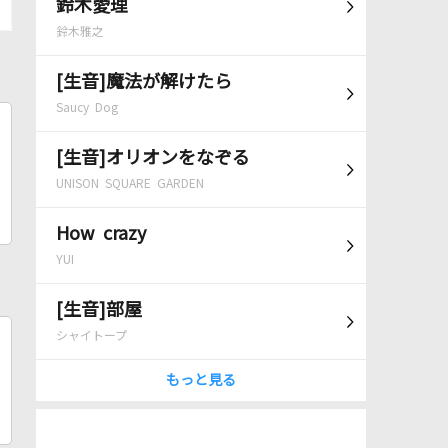
鈴木愛理
鈴木雅之
[生音]魔法が解けたら
Saucy Dog
[生音]オリオンをなぞる
UNISON SQUARE GARDEN
How crazy
YUI
[生音]部屋
シャイトープ
もっと見る