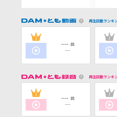
再生回数ランキ
1
2
----
回
----
再生回数ランキ
1
2
----
回
----