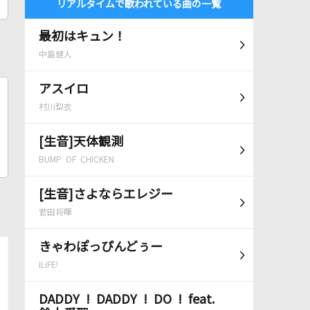
リアルタイムで歌われている曲の一覧
最初はキュン！
中島健人
アスイロ
村川梨衣
[生音]天体観測
BUMP OF CHICKEN
[生音]さよならエレジー
菅田将暉
きゃわぽっぴんどぅー
iLiFE!
DADDY ! DADDY ! DO ! feat.