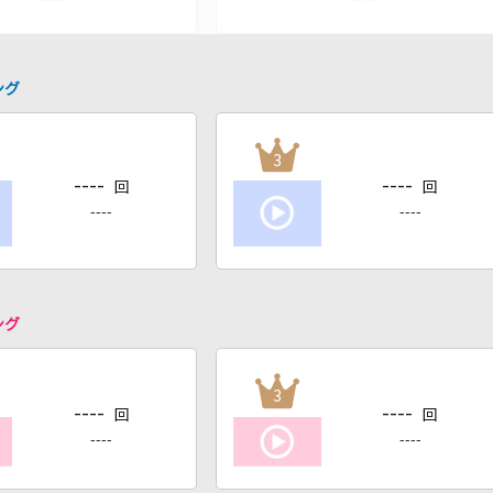
ング
3
----
----
回
回
----
----
ング
3
----
----
回
回
----
----