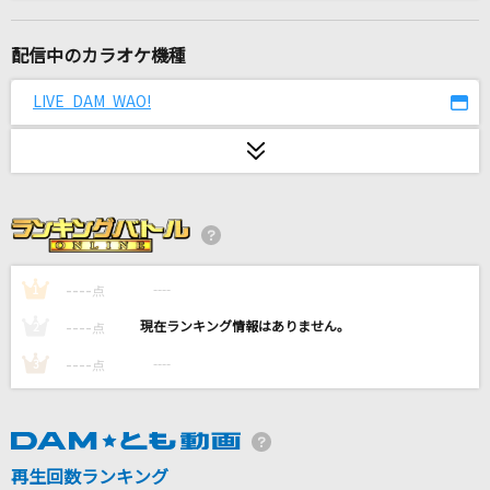
[生音]第ゼロ感
10-FEET
配信中のカラオケ機種
ひゅるりらぱっぱ
LIVE DAM WAO!
tuki.
雨とペトラ
バルーン
BLUE BIRD
浜崎あゆみ
----
----
1
点
----
----
2
点
ハレンチ
----
----
3
点
ちゃんみな
心絵
ロードオブメジャー
再生回数ランキング