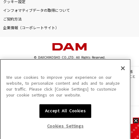
クッキー設定
インフォマティブデータの取得について
ご契約方法
企業情報（コーポレートサイト）
© DAIICHIKOSHO CO.,LTD. All Rights Reserved.
このサイトに掲載されている一切の文章・画像・写真・動画・音声等を、手段や形態
を問わず、著作権法の定める範囲を超えて無断で複製、転載、ファイル化などすること
We use cookies to improve your experience on our
を禁じます。
website, to personalize content and ads and to analyze
our traffic. Please click [Cookie Settings] to customize
楽曲及びコンテンツは、機種によりご利用いただけない場合があります。
your cookie settings on our website.
楽曲及びコンテンツの配信日、配信内容が変更になる場合があります。
楽曲によりMYリスト保存ができない場合があります。
Accept All Cookies
JASRAC許諾番号
6602250213Y31015 6602250112Y38026 6602250240Y31015
6602250241Y45122
Cookies Settings
NexTone許諾番号
ID000002945 ID000002947 ID000002937 ID000002938