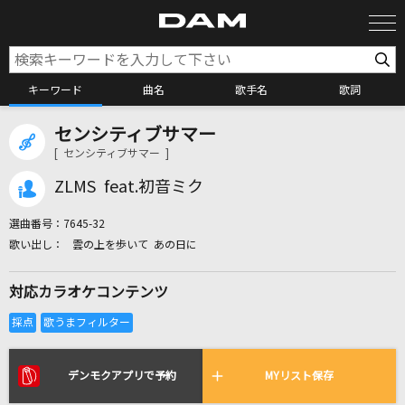
キーワード
曲名
歌手名
歌詞
センシティブサマー
カラオケ検索
[ センシティブサマー ]
ZLMS feat.初音ミク
カラオケ店舗検索
選曲番号：
7645-32
雲の上を歩いて あの日に
カラオケリクエスト
対応カラオケコンテンツ
全国りれき
リアルタイムで歌われている曲の一覧
デンモクアプリで予約
MYリスト保存