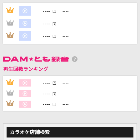
[生音]インフェルノ
----
1
----
回
Mrs. GREEN APPLE
----
2
----
回
サイダー
----
3
----
回
The Birthday
ユキトキ
やなぎなぎ
再生回数ランキング
[生音]シルエット
----
1
----
回
KANA-BOON
----
2
----
回
もっと見る
----
3
----
回
DAMの新曲・ランキングなど
カラオケ最新情報をチェック！
カラオケ店舗検索