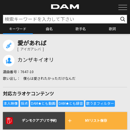
キーワード
曲名
歌手名
歌詞
愛があれば
カラオケ検索
[ アイガアレバ ]
カンザキイオリ
カラオケ店舗検索
選曲番号：
7647-10
僕らは愛されたかっただけなんだ
カラオケリクエスト
対応カラオケコンテンツ
全国りれき
リアルタイムで歌われている曲の一覧
デンモクアプリで予約
MYリスト保存