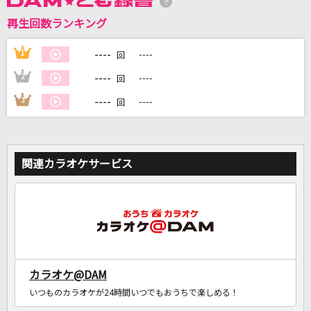
再生回数ランキング
DAMに会員登録・ログインして
カラオケをもっと楽しもう！
----
1
----
回
----
2
----
回
----
3
----
回
自宅でカラオケ歌い放題！
家族や友達と一緒に！練習にも！
関連カラオケサービス
カラオケ@DAM
いつものカラオケが24時間いつでもおうちで楽しめる！