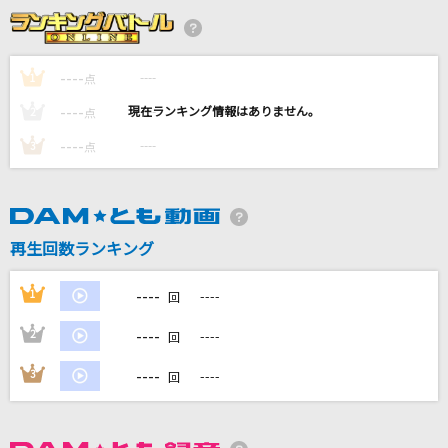
[生音]さよならエレジー
菅田将暉
----
----
1
点
[生音]あー夏休み
----
----
2
点
TUBE(チューブ)
----
----
3
点
ノーダウト
Official髭男dism
[生音]アイデア(ビデオクリップバージョン)
再生回数ランキング
星野 源
----
1
----
回
もっと見る
----
2
----
回
DAMの新曲・ランキングなど
----
3
----
回
カラオケ最新情報をチェック！