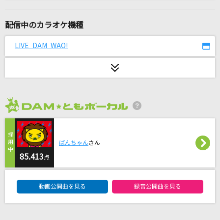
ライラック
Mrs. GREEN APPLE
配信中のカラオケ機種
Love Sick
LIVE DAM WAO!
アイナ・ジ・エンド
私は、わたしの事が好き。
かぐや(cv.夏吉ゆうこ)
2026年8月度
[生音]ミ・アモーレ
中森明菜
ばんちゃん
さん
[生音]空港
85.413
点
テレサ・テン
DAM★ともボーカルエントリーランキング
動画公開曲を見る
録音公開曲を見る
[生音]マイガール
嵐(アラシ)