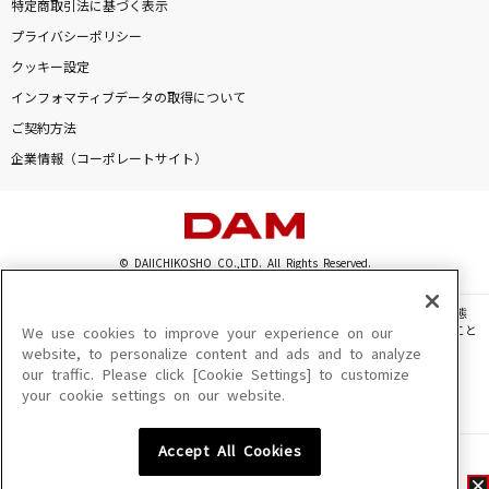
特定商取引法に基づく表示
プライバシーポリシー
クッキー設定
インフォマティブデータの取得について
ご契約方法
企業情報（コーポレートサイト）
© DAIICHIKOSHO CO.,LTD. All Rights Reserved.
このサイトに掲載されている一切の文章・画像・写真・動画・音声等を、手段や形態
を問わず、著作権法の定める範囲を超えて無断で複製、転載、ファイル化などすること
We use cookies to improve your experience on our
を禁じます。
website, to personalize content and ads and to analyze
our traffic. Please click [Cookie Settings] to customize
楽曲及びコンテンツは、機種によりご利用いただけない場合があります。
your cookie settings on our website.
楽曲及びコンテンツの配信日、配信内容が変更になる場合があります。
楽曲によりMYリスト保存ができない場合があります。
Accept All Cookies
JASRAC許諾番号
6602250213Y31015 6602250112Y38026 6602250240Y31015
6602250241Y45122