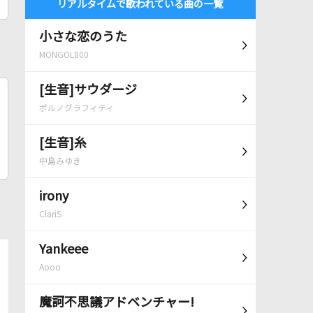
リアルタイムで歌われている曲の一覧
小さな恋のうた
MONGOL800
[生音]サウダージ
ポルノグラフィティ
[生音]糸
中島みゆき
irony
ClariS
Yankeee
Aooo
魔訶不思議アドベンチャー!