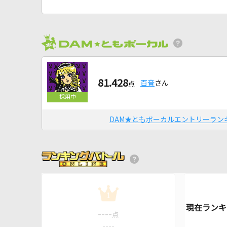
81.428
百音
さん
点
DAM★ともボーカルエントリーラン
1
----
点
----