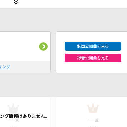
2026年8月度
動画公開曲を見る
録音公開曲を見る
キング
2
3
----
----
点
点
----
----