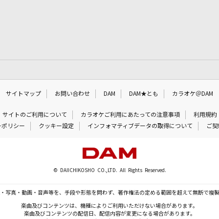
サイトマップ
お問い合わせ
DAM
DAM★とも
カラオケ＠DAM
サイトのご利用について
カラオケご利用にあたっての注意事項
利用規約
ーポリシー
クッキー設定
インフォマティブデータの取得について
ご契
© DAIICHIKOSHO CO.,LTD. All Rights Reserved.
・写真・動画・音声等を、手段や形態を問わず、著作権法の定める範囲を超えて無断で複
楽曲及びコンテンツは、機種によりご利用いただけない場合があります。
楽曲及びコンテンツの配信日、配信内容が変更になる場合があります。