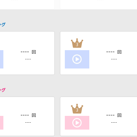
ング
3
----
----
回
回
----
----
ング
3
----
----
回
回
----
----