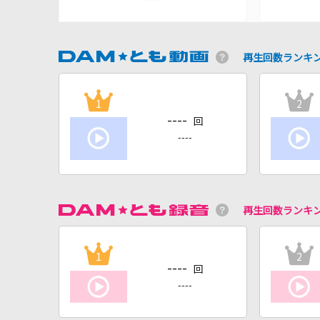
再生回数ランキ
1
2
----
回
----
再生回数ランキ
1
2
----
回
----