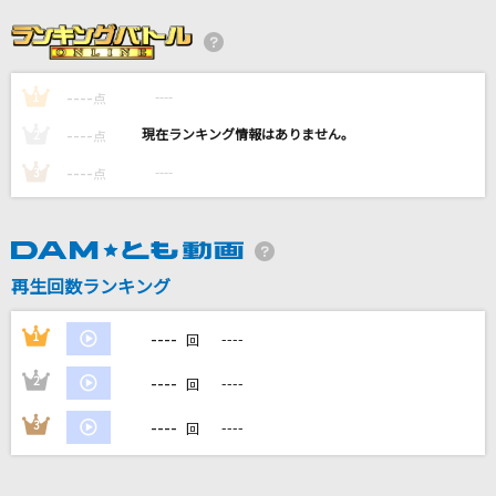
[生音]RAGE OF DUST
SPYAIR
----
----
1
[生音]今宵の月のように
点
エレファントカシマシ
----
----
2
点
----
----
3
点
透明
Novelbright
ピースサイン
再生回数ランキング
米津玄師
----
1
----
回
もっと見る
----
2
----
回
DAMの新曲・ランキングなど
----
3
----
回
カラオケ最新情報をチェック！