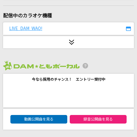
[生音]ひまわりの約束
秦 基博
配信中のカラオケ機種
月光
LIVE DAM WAO!
B'z
アスイロ
村川梨衣
2026年8月度
[生音]粉雪
今なら採用のチャンス！ エントリー受付中
レミオロメン
Love so sweet
嵐(アラシ)
DAM★ともボーカルエントリーランキング
拝啓、少年よ
動画公開曲を見る
録音公開曲を見る
Hump Back