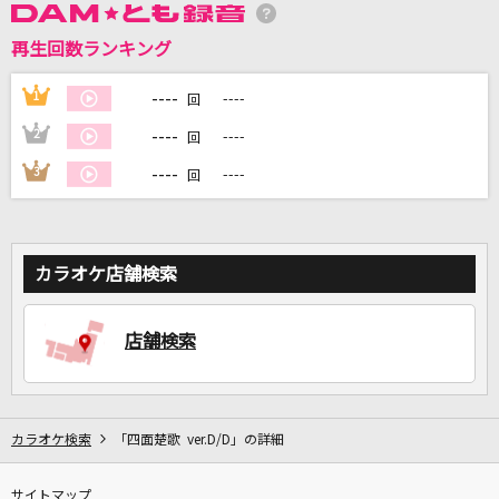
再生回数ランキング
DAMに会員登録・ログインして
カラオケをもっと楽しもう！
----
1
----
回
----
2
----
回
----
3
----
回
自宅でカラオケ歌い放題！
家族や友達と一緒に！練習にも！
カラオケ店舗検索
店舗検索
カラオケ検索
「四面楚歌 ver.D/D」の詳細
サイトマップ