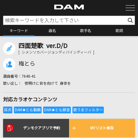
キーワード
曲名
歌手名
歌詞
四面楚歌 ver.D/D
カラオケ検索
[ シメンソカバージョンディバインディーバ ]
梅とら
カラオケ店舗検索
選曲番号：
7648-41
夜明けに背を向けて 身体を
カラオケリクエスト
対応カラオケコンテンツ
全国りれき
リアルタイムで歌われている曲の一覧
デンモクアプリで予約
MYリスト保存