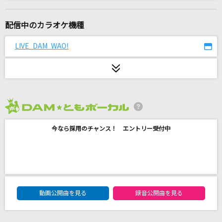
lulu.
Mrs. GREEN APPLE
配信中のカラオケ機種
残酷な天使のテーゼ
LIVE DAM WAO!
高橋洋子
[生音]揺れる想い
ZARD
2026年8月度
[生音]炎
今なら採用のチャンス！ エントリー受付中
LiSA
千本桜
WhiteFlame feat.初音ミク
DAM★ともボーカルエントリーランキング
ルパン三世のテーマ
動画公開曲を見る
録音公開曲を見る
ピートマック・ジュニア