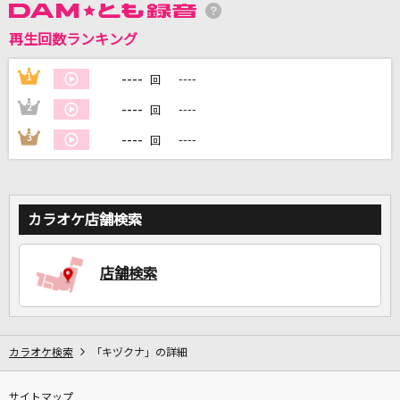
再生回数ランキング
DAMに会員登録・ログインして
カラオケをもっと楽しもう！
----
1
----
回
----
2
----
回
----
3
----
回
自宅でカラオケ歌い放題！
家族や友達と一緒に！練習にも！
カラオケ店舗検索
店舗検索
カラオケ検索
「キヅクナ」の詳細
サイトマップ