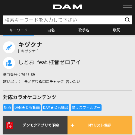
キーワード
曲名
歌手名
歌詞
キヅクナ
カラオケ検索
[ キヅクナ ]
しとお feat.枉音ゼロアイ
カラオケ店舗検索
選曲番号：
7649-89
モノ言わぬ口にチャック 言いたい
カラオケリクエスト
対応カラオケコンテンツ
全国りれき
リアルタイムで歌われている曲の一覧
デンモクアプリで予約
MYリスト保存