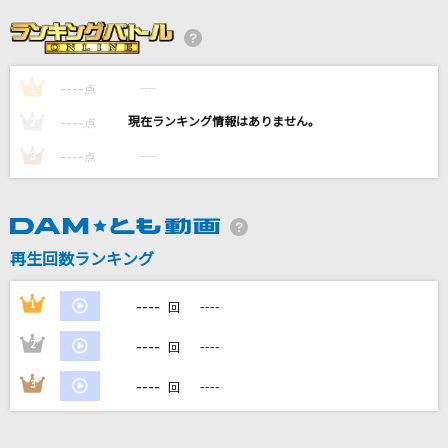
めちゃモル
M!LK
----
----
1
小さな恋のうた
点
MONGOL800
----
----
2
点
----
----
3
点
ロメオ(ビデオクリップバージョン)
LIP×LIP(勇次郎・愛蔵/CV:内山昂輝・島崎信長)
[生音]つぐない
再生回数ランキング
テレサ・テン
----
1
----
回
もっと見る
----
2
----
回
DAMの新曲・ランキングなど
----
3
----
回
カラオケ最新情報をチェック！