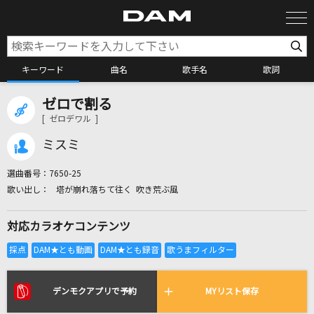
キーワード
曲名
歌手名
歌詞
ゼロで割る
カラオケ検索
[ ゼロデワル ]
ミスミ
カラオケ店舗検索
選曲番号：
7650-25
塔が崩れ落ちて往く 吹き荒ぶ風
カラオケリクエスト
対応カラオケコンテンツ
全国りれき
リアルタイムで歌われている曲の一覧
デンモクアプリで予約
MYリスト保存