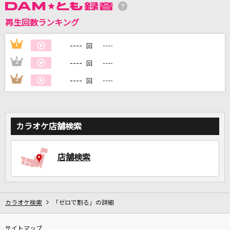
再生回数ランキング
DAMに会員登録・ログインして
カラオケをもっと楽しもう！
----
1
----
回
----
2
----
回
----
3
----
回
自宅でカラオケ歌い放題！
家族や友達と一緒に！練習にも！
カラオケ店舗検索
店舗検索
カラオケ検索
「ゼロで割る」の詳細
サイトマップ