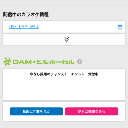
本気ボンバー!!(TVサイズ)
Berryz工房
配信中のカラオケ機種
[生音]翳(かげ)りゆく部屋
LIVE DAM WAO!
松任谷由実(荒井由実)
[生音]君に届け
flumpool
2026年8月度
BaBaBa Burning Love！
今なら採用のチャンス！ エントリー受付中
アンジュルム
紅蓮華
LiSA
DAM★ともボーカルエントリーランキング
ビターバカンス
動画公開曲を見る
録音公開曲を見る
Mrs. GREEN APPLE