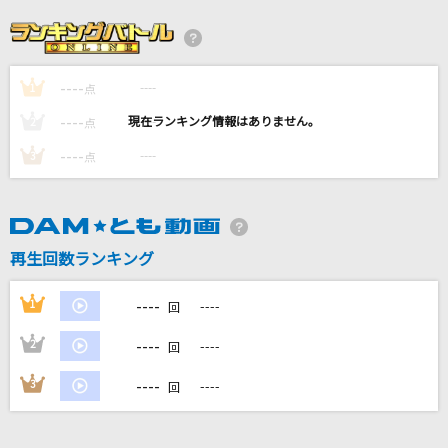
[生音]Laughter
Official髭男dism
----
----
1
Family Song
点
星野 源
----
----
2
点
----
----
3
点
SEASONS
浜崎あゆみ
心に穴が空いた
再生回数ランキング
ヨルシカ
----
1
----
回
もっと見る
----
2
----
回
DAMの新曲・ランキングなど
----
3
----
回
カラオケ最新情報をチェック！