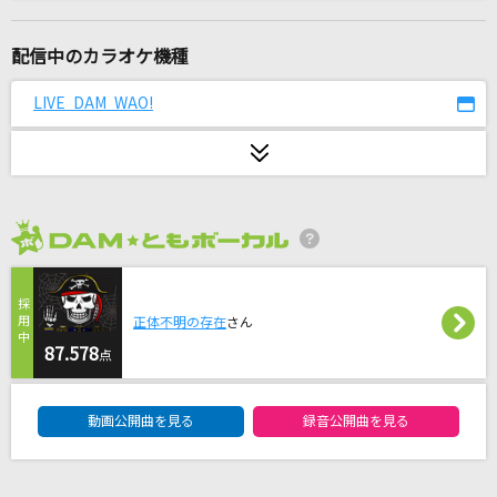
幸せ
back number
配信中のカラオケ機種
IRIS OUT(ビデオクリップバージョン)
LIVE DAM WAO!
米津玄師
僕のかわい子ちゃん
MON7A
2026年8月度
メルト
supercell feat.初音ミク
正体不明の存在
さん
[生音]カブトムシ
87.578
点
aiko
DAM★ともボーカルエントリーランキング
動画公開曲を見る
録音公開曲を見る
アカペラ
ハウンド・ドッグ