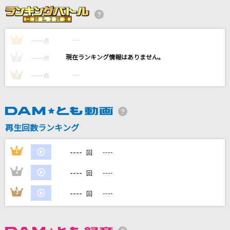
コンタクトケース
Saucy Dog
----
----
1
点
機械油
----
----
2
点
ずっと真夜中でいいのに。
----
----
3
点
恋しさと せつなさと 心強さと
篠原涼子with t.komuro
わたがし
再生回数ランキング
back number
----
1
----
回
もっと見る
----
2
----
回
DAMの新曲・ランキングなど
----
3
----
回
カラオケ最新情報をチェック！