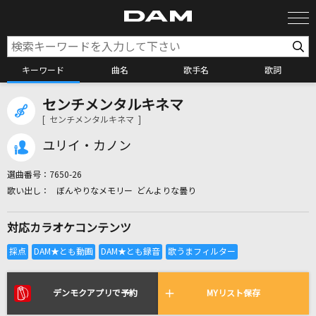
キーワード
曲名
歌手名
歌詞
センチメンタルキネマ
カラオケ検索
[ センチメンタルキネマ ]
ユリイ・カノン
カラオケ店舗検索
選曲番号：
7650-26
ぼんやりなメモリー どんよりな曇り
カラオケリクエスト
対応カラオケコンテンツ
全国りれき
リアルタイムで歌われている曲の一覧
デンモクアプリで予約
MYリスト保存