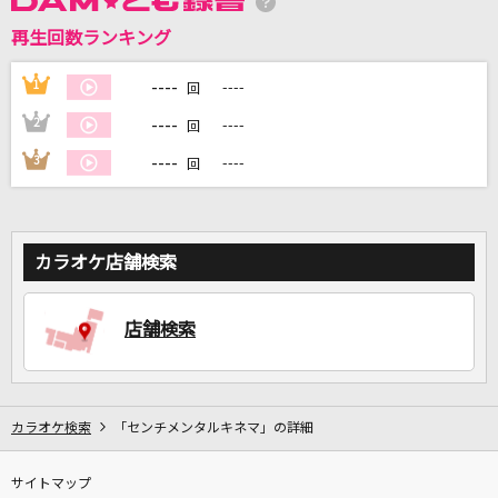
再生回数ランキング
DAMに会員登録・ログインして
カラオケをもっと楽しもう！
----
1
----
回
----
2
----
回
----
3
----
回
自宅でカラオケ歌い放題！
家族や友達と一緒に！練習にも！
カラオケ店舗検索
店舗検索
カラオケ検索
「センチメンタルキネマ」の詳細
サイトマップ