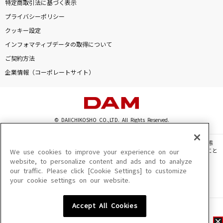
特定商取引法に基づく表示
プライバシーポリシー
クッキー設定
インフォマティブデータの取得について
ご契約方法
企業情報（コーポレートサイト）
© DAIICHIKOSHO CO.,LTD. All Rights Reserved.
このサイトに掲載されている一切の文章・画像・写真・動画・音声等を、手段や形態
を問わず、著作権法の定める範囲を超えて無断で複製、転載、ファイル化などすること
We use cookies to improve your experience on our
を禁じます。
website, to personalize content and ads and to analyze
our traffic. Please click [Cookie Settings] to customize
楽曲及びコンテンツは、機種によりご利用いただけない場合があります。
your cookie settings on our website.
楽曲及びコンテンツの配信日、配信内容が変更になる場合があります。
楽曲によりMYリスト保存ができない場合があります。
Accept All Cookies
JASRAC許諾番号
6602250213Y31015 6602250112Y38026 6602250240Y31015
6602250241Y45122