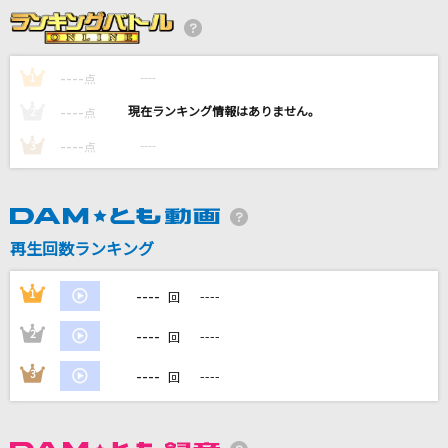
Over Drive<フルコーラスバージョン>
JUDY AND MARY
----
----
1
点
黒髪海峡
----
----
2
点
藤崎詩乃
----
----
3
点
Promise
Da-iCE
[生音]ジターバグ
再生回数ランキング
ELLEGARDEN
----
1
----
回
もっと見る
----
2
----
回
DAMの新曲・ランキングなど
----
3
----
回
カラオケ最新情報をチェック！