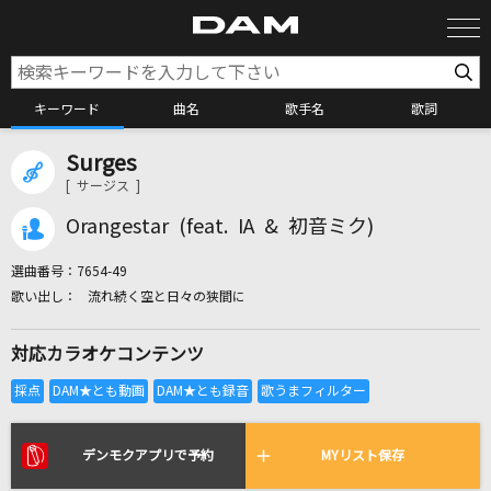
キーワード
曲名
歌手名
歌詞
Surges
カラオケ検索
[ サージス ]
Orangestar (feat. IA & 初音ミク)
カラオケ店舗検索
選曲番号：
7654-49
流れ続く空と日々の狭間に
カラオケリクエスト
対応カラオケコンテンツ
全国りれき
リアルタイムで歌われている曲の一覧
デンモクアプリで予約
MYリスト保存