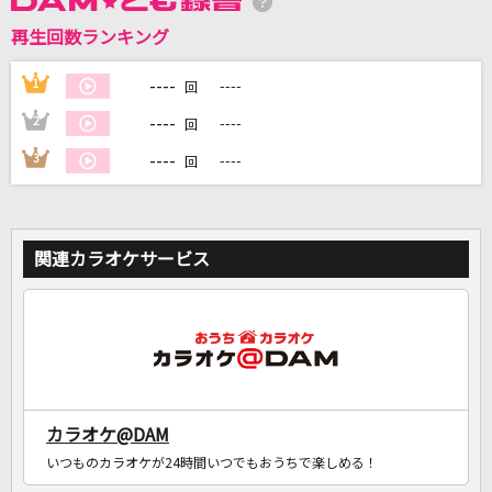
再生回数ランキング
DAMに会員登録・ログインして
カラオケをもっと楽しもう！
----
1
----
回
----
2
----
回
----
3
----
回
自宅でカラオケ歌い放題！
家族や友達と一緒に！練習にも！
関連カラオケサービス
カラオケ@DAM
いつものカラオケが24時間いつでもおうちで楽しめる！