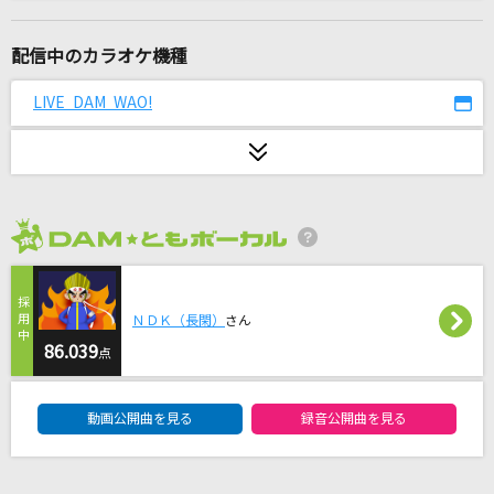
[生音]Mela!
緑黄色社会
配信中のカラオケ機種
ベスト
LIVE DAM WAO!
[Alexandros]メドレー
風になる
つじあやの
2026年8月度
[生音]メリールー
SIX LOUNGE
ＮＤＫ（長閑）
さん
[生音]祇園闇桜
86.039
点
三山ひろし
DAM★ともボーカルエントリーランキング
動画公開曲を見る
録音公開曲を見る
大我慢大会
BUMP OF CHICKEN