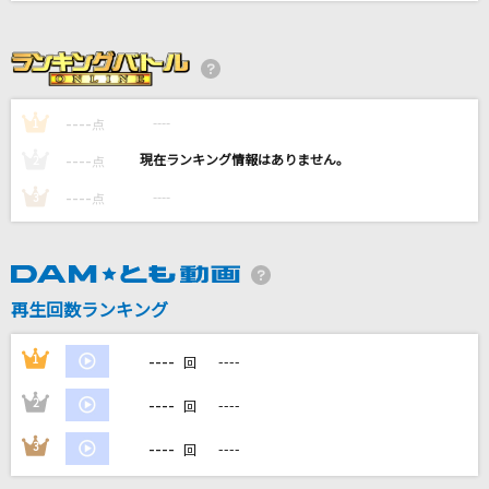
REVIVER
MY FIRST STORY
ガラナ
----
----
1
点
スキマスイッチ
----
----
2
点
Heaven's falling down
----
----
3
点
sana(sajou no hana)
新宝島(ビデオクリップバージョン)
サカナクション
再生回数ランキング
もっと見る
----
1
----
回
----
2
----
DAMの新曲・ランキングなど
回
カラオケ最新情報をチェック！
----
3
----
回