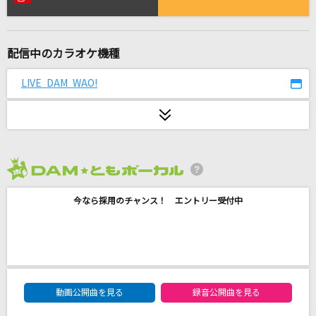
アンインストール
石川智晶(石川知亜紀)
配信中のカラオケ機種
青春病
藤井 風
LIVE DAM WAO!
月の詩
GACKT(Gackt)
[良音]アゲハ蝶
2026年8月度
ポルノグラフィティ
今なら採用のチャンス！ エントリー受付中
[生音]明日晴れるかな
桑田佳祐
タイムマシン
DAM★ともボーカルエントリーランキング
優里
動画公開曲を見る
録音公開曲を見る