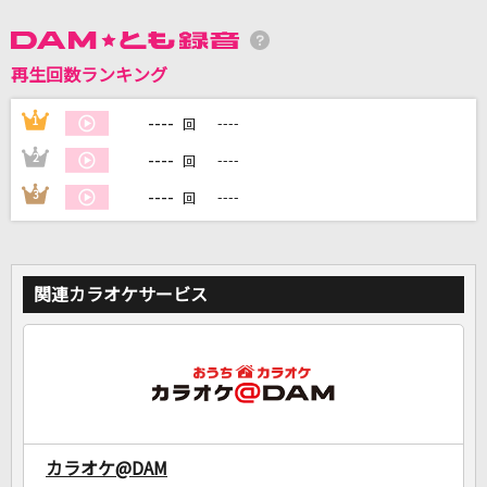
DAMに会員登録・ログインして
再生回数ランキング
カラオケをもっと楽しもう！
----
1
----
回
----
2
----
回
----
3
----
回
自宅でカラオケ歌い放題！
家族や友達と一緒に！練習にも！
関連カラオケサービス
カラオケ@DAM