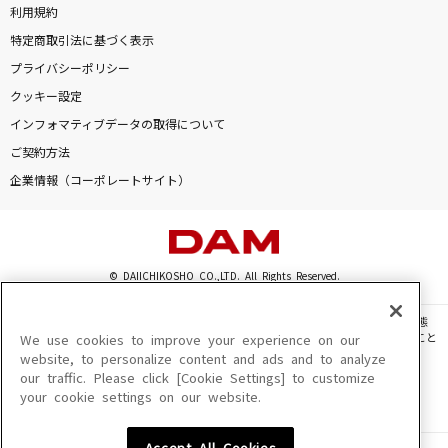
利用規約
特定商取引法に基づく表示
プライバシーポリシー
クッキー設定
インフォマティブデータの取得について
ご契約方法
企業情報（コーポレートサイト）
© DAIICHIKOSHO CO.,LTD. All Rights Reserved.
このサイトに掲載されている一切の文章・画像・写真・動画・音声等を、手段や形態
を問わず、著作権法の定める範囲を超えて無断で複製、転載、ファイル化などすること
We use cookies to improve your experience on our
を禁じます。
website, to personalize content and ads and to analyze
our traffic. Please click [Cookie Settings] to customize
楽曲及びコンテンツは、機種によりご利用いただけない場合があります。
your cookie settings on our website.
楽曲及びコンテンツの配信日、配信内容が変更になる場合があります。
楽曲によりMYリスト保存ができない場合があります。