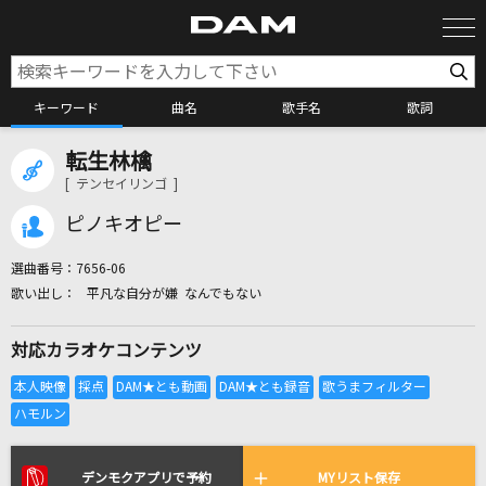
キーワード
曲名
歌手名
歌詞
転生林檎
カラオケ検索
[ テンセイリンゴ ]
ピノキオピー
カラオケ店舗検索
選曲番号：
7656-06
平凡な自分が嫌 なんでもない
カラオケリクエスト
対応カラオケコンテンツ
全国りれき
リアルタイムで歌われている曲の一覧
デンモクアプリで予約
MYリスト保存