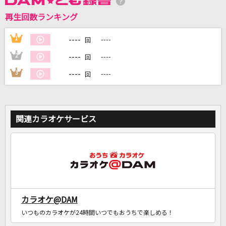
再生回数ランキング
----
1
----
DAMに会員登録・ログインして
回
カラオケをもっと楽しもう！
----
2
----
回
----
3
----
回
自宅でカラオケ歌い放題！
家族や友達と一緒に！練習にも！
関連カラオケサービス
カラオケ@DAM
いつものカラオケが24時間いつでもおうちで楽しめる！