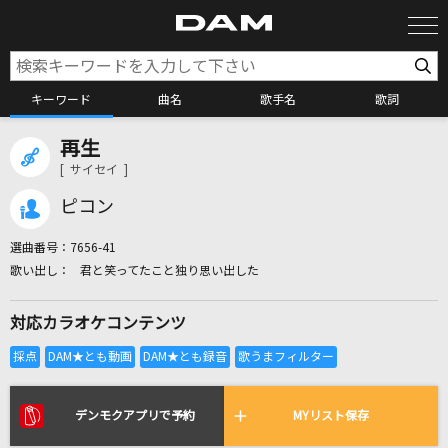
キーワード
曲名
歌手名
歌詞
再生
カラオケ検索
[ サイセイ ]
ピコン
カラオケ店舗検索
選曲番号：
7656-41
君と笑ってたこと独り思い出した
カラオケリクエスト
対応カラオケコンテンツ
全国りれき
リアルタイムで歌われている曲の一覧
デンモクアプリで予約
MYリスト保存