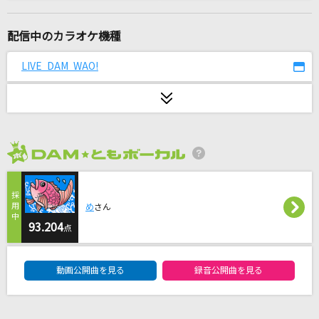
ミックスナッツ
Official髭男dism
配信中のカラオケ機種
HONEY
LIVE DAM WAO!
L'Arc-en-Ciel
Cry Baby
Official髭男dism
2026年8月度
[生音]Crazy For You [クレイジー・フォー・ユ
ー]
Madonna
め
さん
93.204
点
キングゲイナー・オーバー!
DAM★ともボーカルエントリーランキング
福山芳樹
動画公開曲を見る
録音公開曲を見る
[生音]シュガーソングとビターステップ
UNISON SQUARE GARDEN