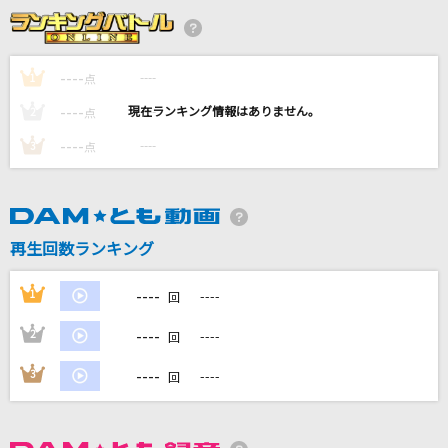
[生音]流氷海峡
竹川美子
----
----
1
点
----
母のうた
----
2
点
吉田山田
----
----
3
点
しわあわせ
Vaundy
再生回数ランキング
創聖のアクエリオン
AKINO
----
1
----
回
もっと見る
----
2
----
回
----
3
----
回
DAMの新曲・ランキングなど
カラオケ最新情報をチェック！