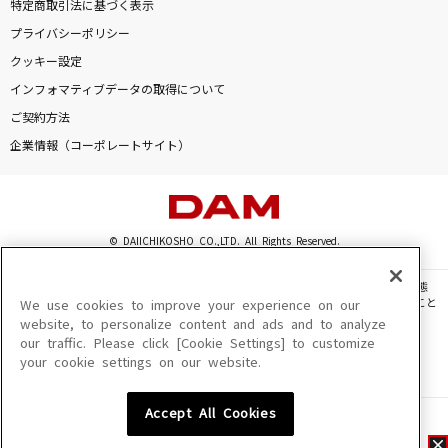
特定商取引法に基づく表示
プライバシーポリシー
クッキー設定
インフォマティブデータの取得について
ご契約方法
企業情報（コーポレートサイト）
© DAIICHIKOSHO CO.,LTD. All Rights Reserved.
このサイトに掲載されている一切の文章・画像・写真・動画・音声等を、手段や形態
を問わず、著作権法の定める範囲を超えて無断で複製、転載、ファイル化などすること
We use cookies to improve your experience on our
を禁じます。
website, to personalize content and ads and to analyze
our traffic. Please click [Cookie Settings] to customize
楽曲及びコンテンツは、機種によりご利用いただけない場合があります。
your cookie settings on our website.
楽曲及びコンテンツの配信日、配信内容が変更になる場合があります。
楽曲によりMYリスト保存ができない場合があります。
Accept All Cookies
JASRAC許諾番号
6602250213Y31015 6602250112Y38026 6602250240Y31015
6602250241Y45122