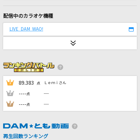
風と町
Mrs. GREEN APPLE
配信中のカラオケ機種
大我慢大会
LIVE DAM WAO!
BUMP OF CHICKEN
[生音]ひまわりの約束
秦 基博
劇薬中毒
＝LOVE
89.383
Ｌｅｍｉさん
1
点
----
----
2
点
[生音]サウダージ
----
----
3
点
ポルノグラフィティ
[生音]oath sign
LiSA
再生回数ランキング