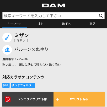
キーワード
曲名
歌手名
歌詞
ミザン
カラオケ検索
[ ミザン ]
バルーン×ぬゆり
カラオケ店舗検索
選曲番号：
7657-06
形には決して残らない 酷く脆い
カラオケリクエスト
対応カラオケコンテンツ
全国りれき
リアルタイムで歌われている曲の一覧
デンモクアプリで予約
MYリスト保存