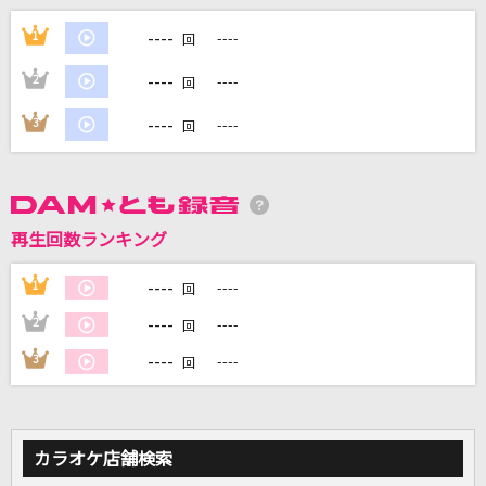
lulu.
----
1
----
回
Mrs. GREEN APPLE
----
2
----
回
[生音]メリッサ
----
3
----
回
ポルノグラフィティ
クロノグラフ
夏代孝明
再生回数ランキング
奏(かなで)
----
1
----
回
スキマスイッチ
----
2
----
回
もっと見る
----
3
----
回
DAMの新曲・ランキングなど
カラオケ最新情報をチェック！
カラオケ店舗検索