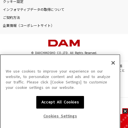
クッキー設定
インフォマティブデータの取得について
ご契約方法
企業情報（コーポレートサイト）
© DAIICHIKOSHO CO.,LTD. All Rights Reserved.
このサイトに掲載されている一切の文章・画像・写真・動画・音声等を、手段や形態
を問わず、著作権法の定める範囲を超えて無断で複製、転載、ファイル化などすること
We use cookies to improve your experience on our
を禁じます。
website, to personalize content and ads and to analyze
our traffic. Please click [Cookie Settings] to customize
楽曲及びコンテンツは、機種によりご利用いただけない場合があります。
your cookie settings on our website.
楽曲及びコンテンツの配信日、配信内容が変更になる場合があります。
楽曲によりMYリスト保存ができない場合があります。
Accept All Cookies
JASRAC許諾番号
6602250213Y31015 6602250112Y38026 6602250240Y31015
6602250241Y45122
Cookies Settings
NexTone許諾番号
ID000002945 ID000002947 ID000002937 ID000002938