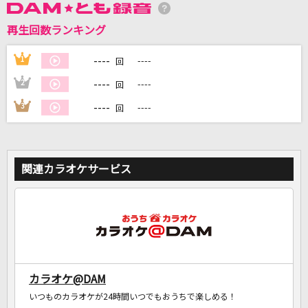
再生回数ランキング
DAMに会員登録・ログインして
カラオケをもっと楽しもう！
----
1
----
回
----
2
----
回
----
3
----
回
自宅でカラオケ歌い放題！
家族や友達と一緒に！練習にも！
関連カラオケサービス
カラオケ@DAM
いつものカラオケが24時間いつでもおうちで楽しめる！