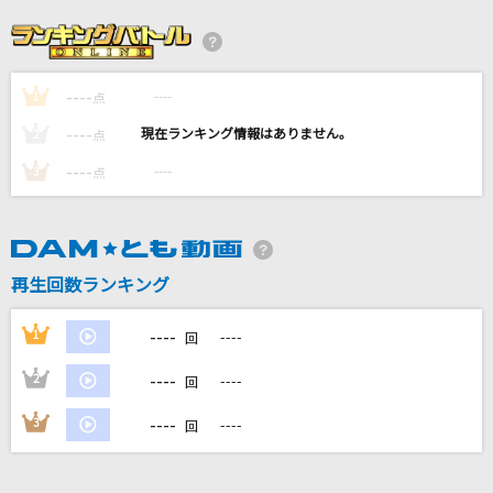
[生音]Everything(It's you)
Mr.Children
----
----
1
[生音]水平線
点
back number
----
----
2
点
----
----
3
点
Believe in you
nonoc
[プロオケ]また君に恋してる
再生回数ランキング
坂本冬美
----
1
----
回
もっと見る
----
2
----
回
DAMの新曲・ランキングなど
----
3
----
回
カラオケ最新情報をチェック！