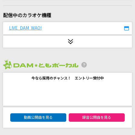
HeLLo
Mrs. GREEN APPLE
配信中のカラオケ機種
[生音]悪魔の子
LIVE DAM WAO!
ヒグチアイ
風
コブクロ
2026年8月度
はぐれそうな天使
今なら採用のチャンス！ エントリー受付中
岡村孝子
[生音]Time after time ～花舞う街で～
倉木麻衣
DAM★ともボーカルエントリーランキング
[生音]あなたがいることで
動画公開曲を見る
録音公開曲を見る
Uru