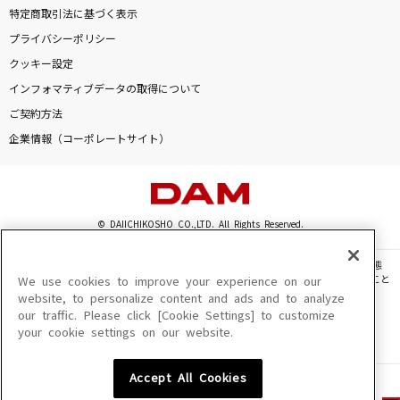
特定商取引法に基づく表示
プライバシーポリシー
クッキー設定
インフォマティブデータの取得について
ご契約方法
企業情報（コーポレートサイト）
© DAIICHIKOSHO CO.,LTD. All Rights Reserved.
このサイトに掲載されている一切の文章・画像・写真・動画・音声等を、手段や形態
を問わず、著作権法の定める範囲を超えて無断で複製、転載、ファイル化などすること
We use cookies to improve your experience on our
を禁じます。
website, to personalize content and ads and to analyze
our traffic. Please click [Cookie Settings] to customize
楽曲及びコンテンツは、機種によりご利用いただけない場合があります。
your cookie settings on our website.
楽曲及びコンテンツの配信日、配信内容が変更になる場合があります。
楽曲によりMYリスト保存ができない場合があります。
Accept All Cookies
JASRAC許諾番号
6602250213Y31015 6602250112Y38026 6602250240Y31015