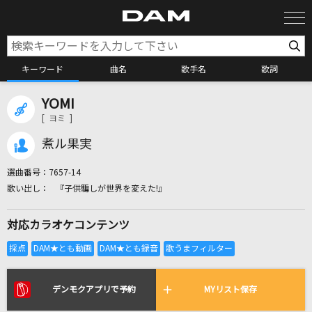
キーワード
曲名
歌手名
歌詞
YOMI
カラオケ検索
[ ヨミ ]
煮ル果実
カラオケ店舗検索
選曲番号：
7657-14
『子供騙しが世界を変えた!』
カラオケリクエスト
対応カラオケコンテンツ
全国りれき
リアルタイムで歌われている曲の一覧
デンモクアプリで予約
MYリスト保存