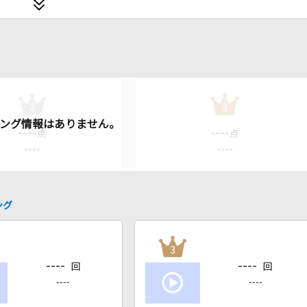
2
3
----
----
点
点
----
----
ング
3
----
----
回
回
----
----