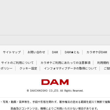
サイトマップ
お問い合わせ
DAM
DAM★とも
カラオケ＠DAM
サイトのご利用について
カラオケご利用にあたっての注意事項
利用規約
ーポリシー
クッキー設定
インフォマティブデータの取得について
ご契
© DAIICHIKOSHO CO.,LTD. All Rights Reserved.
・写真・動画・音声等を、手段や形態を問わず、著作権法の定める範囲を超えて無断で複
楽曲及びコンテンツは、機種によりご利用いただけない場合があります。