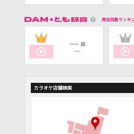
再生回数ランキ
1
2
----
回
----
カラオケ店舗検索