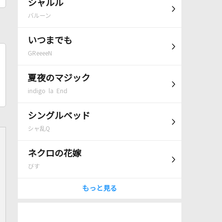
シャルル
バルーン
いつまでも
GReeeeN
夏夜のマジック
indigo la End
シングルベッド
シャ乱Q
ネクロの花嫁
びす
もっと見る