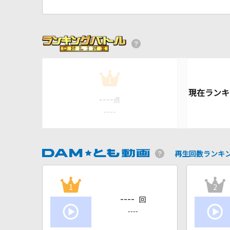
1
----
点
----
再生回数ランキ
1
2
----
回
----