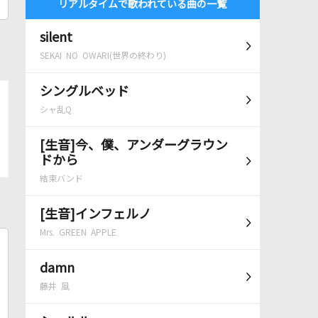
リアルタイムで歌われている曲の一覧
silent
SEKAI NO OWARI(世界の終わり)
シングルベッド
シャ乱Q
[生音]今、僕、アンダーグラウン
ドから
結束バンド
[生音]インフェルノ
Mrs. GREEN APPLE
damn
藤井 風