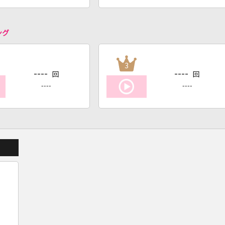
ング
3
----
----
回
回
----
----