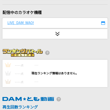
366日
清水翔太 feat.仲宗根泉(HY)
配信中のカラオケ機種
うっせぇわ
LIVE DAM WAO!
Ado
忘れてしまった夏の終わりに
じん
[生音]I LOVE YOU
尾崎豊
----
----
1
点
----
----
2
点
White Love
----
----
3
点
SPEED
誘惑
GLAY
再生回数ランキング