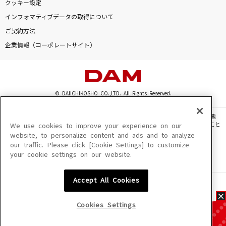
クッキー設定
インフォマティブデータの取得について
ご契約方法
企業情報（コーポレートサイト）
© DAIICHIKOSHO CO.,LTD. All Rights Reserved.
このサイトに掲載されている一切の文章・画像・写真・動画・音声等を、手段や形態
を問わず、著作権法の定める範囲を超えて無断で複製、転載、ファイル化などすること
We use cookies to improve your experience on our
を禁じます。
website, to personalize content and ads and to analyze
our traffic. Please click [Cookie Settings] to customize
楽曲及びコンテンツは、機種によりご利用いただけない場合があります。
your cookie settings on our website.
楽曲及びコンテンツの配信日、配信内容が変更になる場合があります。
楽曲によりMYリスト保存ができない場合があります。
Accept All Cookies
JASRAC許諾番号
6602250213Y31015 6602250112Y38026 6602250240Y31015
6602250241Y45122
Cookies Settings
NexTone許諾番号
ID000002945 ID000002947 ID000002937 ID000002938