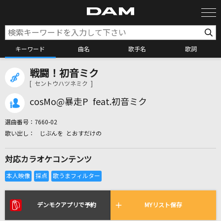
キーワード
曲名
歌手名
歌詞
戦闘！初音ミク
カラオケ検索
[ セントウハツネミク ]
cosMo@暴走P feat.初音ミク
カラオケ店舗検索
選曲番号：
7660-02
じぶんを とおすだけの
カラオケリクエスト
対応カラオケコンテンツ
全国りれき
リアルタイムで歌われている曲の一覧
デンモクアプリで予約
MYリスト保存