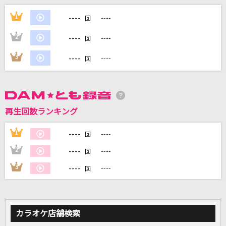
ANSWER
----
1
----
回
槇原敬之(Makihara)
----
2
----
回
[生音]迷宮ラブソング
----
3
----
回
嵐(アラシ)
黒毛和牛上塩タン焼680円
大塚 愛
再生回数ランキング
いーあるふぁんくらぶ
----
1
----
回
ミキト(みきとP) feat.GUMI・鏡音リン
----
2
----
回
もっと見る
----
3
----
回
DAMの新曲・ランキングなど
カラオケ最新情報をチェック！
カラオケ店舗検索