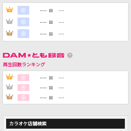
[生音]ツバサ
----
1
----
回
アンダーグラフ
----
2
----
回
GIRI GIRI -アニメ映像 ver.-
----
3
----
回
鈴木雅之 feat. すぅ
二息歩行
DECO*27
再生回数ランキング
弱虫モンブラン
----
1
----
回
DECO*27
----
2
----
回
もっと見る
----
3
----
回
DAMの新曲・ランキングなど
カラオケ最新情報をチェック！
カラオケ店舗検索