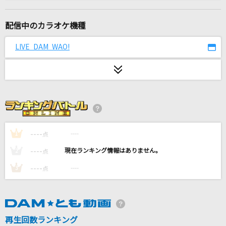
プラネタリウム
大塚 愛
配信中のカラオケ機種
いつか
LIVE DAM WAO!
Saucy Dog
ブラック★ロックシューター
supercell feat.初音ミク
Runner
爆風スランプ(BAKUFU-SLUMP)
----
----
1
点
----
----
2
点
バニー
----
----
3
点
すりぃ
ultra魂
ずっと真夜中でいいのに。
再生回数ランキング