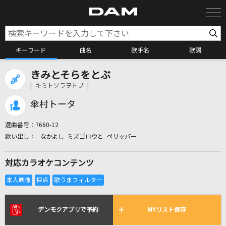
キーワード
曲名
歌手名
歌詞
きみとそらをとぶ
カラオケ検索
[ キミトソラヲトブ ]
傘村トータ
カラオケ店舗検索
選曲番号：
7660-12
なかよし ミズゴロウと ペリッパー
カラオケリクエスト
対応カラオケコンテンツ
全国りれき
リアルタイムで歌われている曲の一覧
デンモクアプリで予約
MYリスト保存