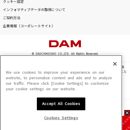
クッキー設定
インフォマティブデータの取得について
ご契約方法
企業情報（コーポレートサイト）
© DAIICHIKOSHO CO.,LTD. All Rights Reserved.
このサイトに掲載されている一切の文章・画像・写真・動画・音声等を、手段や形態
を問わず、著作権法の定める範囲を超えて無断で複製、転載、ファイル化などすること
We use cookies to improve your experience on our
を禁じます。
website, to personalize content and ads and to analyze
our traffic. Please click [Cookie Settings] to customize
楽曲及びコンテンツは、機種によりご利用いただけない場合があります。
your cookie settings on our website.
楽曲及びコンテンツの配信日、配信内容が変更になる場合があります。
楽曲によりMYリスト保存ができない場合があります。
Accept All Cookies
JASRAC許諾番号
6602250213Y31015 6602250112Y38026 6602250240Y31015
6602250241Y45122
Cookies Settings
NexTone許諾番号
ID000002945 ID000002947 ID000002937 ID000002938