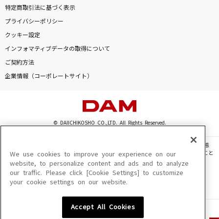
特定商取引法に基づく表示
プライバシーポリシー
クッキー設定
インフォマティブデータの取得について
ご契約方法
企業情報（コーポレートサイト）
© DAIICHIKOSHO CO.,LTD. All Rights Reserved.
このサイトに掲載されている一切の文章・画像・写真・動画・音声等を、手段や形態
を問わず、著作権法の定める範囲を超えて無断で複製、転載、ファイル化などすること
We use cookies to improve your experience on our
を禁じます。
website, to personalize content and ads and to analyze
our traffic. Please click [Cookie Settings] to customize
楽曲及びコンテンツは、機種によりご利用いただけない場合があります。
your cookie settings on our website.
楽曲及びコンテンツの配信日、配信内容が変更になる場合があります。
楽曲によりMYリスト保存ができない場合があります。
Accept All Cookies
JASRAC許諾番号
6602250213Y31015 6602250112Y38026 6602250240Y31015