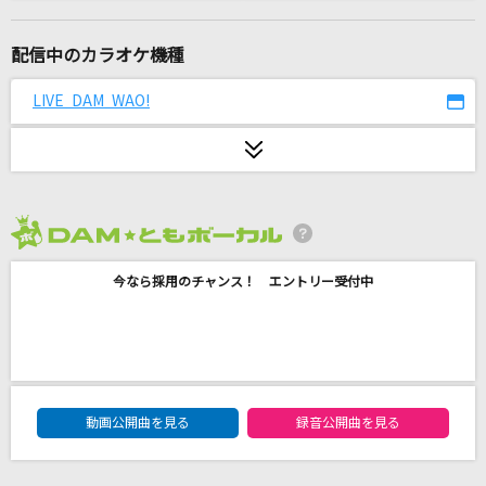
他人り事
Tani Yuuki
配信中のカラオケ機種
[生音]水平線
LIVE DAM WAO!
back number
ライバル!
松本梨香
2026年8月度
あなたへ贈る歌
今なら採用のチャンス！ エントリー受付中
erica
ついてない
岡村孝子
DAM★ともボーカルエントリーランキング
ダーリン
動画公開曲を見る
録音公開曲を見る
Mrs. GREEN APPLE