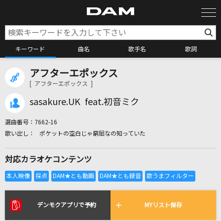
キーワード
曲名
歌手名
歌詞
アフターエポックス
カラオケ検索
[ アフターエポックス ]
sasakure.UK feat.初音ミク
カラオケ店舗検索
選曲番号：
7662-16
ポケットの空白じゃ窮屈なの知っていた
カラオケリクエスト
対応カラオケコンテンツ
全国りれき
リアルタイムで歌われている曲の一覧
デンモクアプリで予約
MYリスト保存