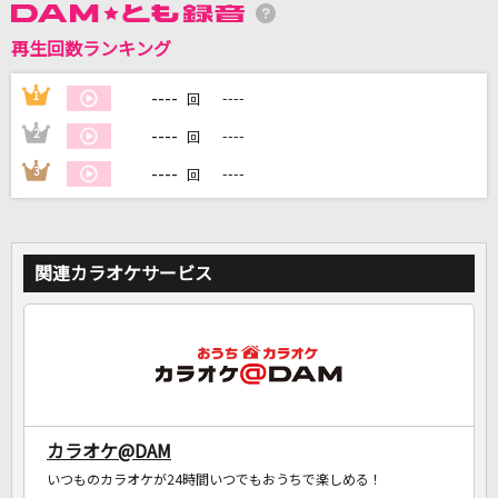
再生回数ランキング
DAMに会員登録・ログインして
カラオケをもっと楽しもう！
----
1
----
回
----
2
----
回
----
3
----
回
自宅でカラオケ歌い放題！
家族や友達と一緒に！練習にも！
関連カラオケサービス
カラオケ@DAM
いつものカラオケが24時間いつでもおうちで楽しめる！