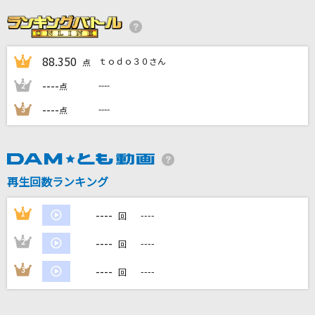
開心☆ナイス街
香港(CV:高城元気)
88.350
ｔｏｄｏ３０さん
1
error
点
FACT
----
----
2
点
----
----
3
点
[プロオケ]千の風になって
秋川雅史
空
再生回数ランキング
GENERATIONS from EXILE TRIBE
----
1
----
回
もっと見る
----
2
----
回
DAMの新曲・ランキングなど
----
3
----
回
カラオケ最新情報をチェック！