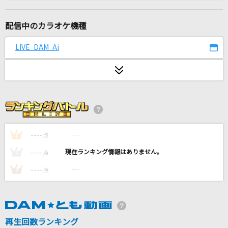
Mela!
緑黄色社会
配信中のカラオケ機種
テレパシー
LIVE DAM Ai
M!LK
空扉
乃木坂46
オレンジ
変態紳士クラブ
----
----
1
点
----
----
2
点
[生音]シルエット
----
----
3
点
KANA-BOON
いつか何もない世界で
マカロニえんぴつ
再生回数ランキング