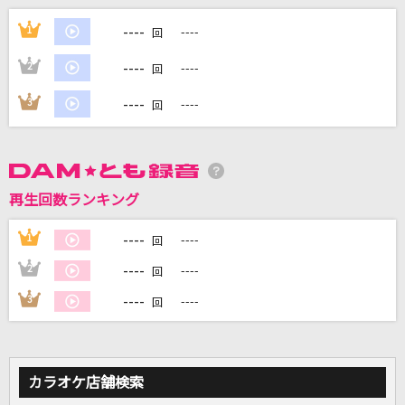
ビターバカンス
----
1
----
回
Mrs. GREEN APPLE
----
2
----
回
I wonder
----
3
----
回
Da-iCE
Wake Me Up!
Dream5
再生回数ランキング
怪獣
----
1
----
回
サカナクション
----
2
----
回
もっと見る
----
3
----
回
DAMの新曲・ランキングなど
カラオケ最新情報をチェック！
カラオケ店舗検索