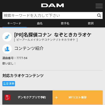
キーワード
曲名
歌手名
歌詞
[PR]名探偵コナン なぞときカラオケ
カラオケ検索
[ ピーアールメイタンテコナンナゾトキカラオケ ]
コンテンツ紹介
カラオケ店舗検索
選曲番号：
7777-94
カラオケリクエスト
対応カラオケコンテンツ
全国りれき
リアルタイムで歌われている曲の一覧
デンモクアプリで予約
MYリスト保存