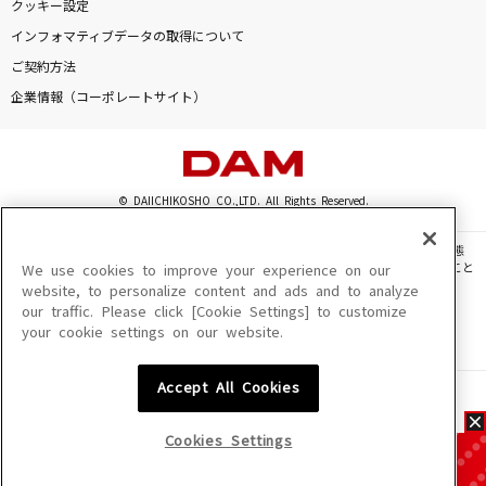
クッキー設定
インフォマティブデータの取得について
ご契約方法
企業情報（コーポレートサイト）
© DAIICHIKOSHO CO.,LTD. All Rights Reserved.
このサイトに掲載されている一切の文章・画像・写真・動画・音声等を、手段や形態
を問わず、著作権法の定める範囲を超えて無断で複製、転載、ファイル化などすること
We use cookies to improve your experience on our
を禁じます。
website, to personalize content and ads and to analyze
our traffic. Please click [Cookie Settings] to customize
楽曲及びコンテンツは、機種によりご利用いただけない場合があります。
your cookie settings on our website.
楽曲及びコンテンツの配信日、配信内容が変更になる場合があります。
楽曲によりMYリスト保存ができない場合があります。
Accept All Cookies
JASRAC許諾番号
6602250213Y31015 6602250112Y38026 6602250240Y31015
6602250241Y45122
Cookies Settings
NexTone許諾番号
ID000002945 ID000002947 ID000002937 ID000002938