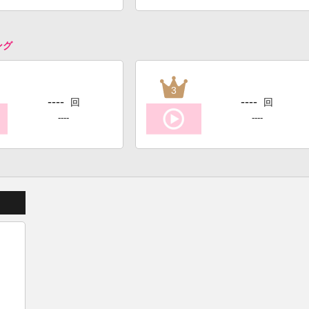
ング
3
----
----
回
回
----
----