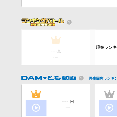
1
----
点
----
再生回数ランキ
1
2
----
回
----