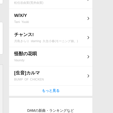
松任谷由実(荒井由実)
W/X/Y
Tani Yuuki
チャンス!
月島きらり starring 久住小春(モーニング娘。)
怪獣の花唄
Vaundy
[生音]カルマ
BUMP OF CHICKEN
もっと見る
DAMの新曲・ランキングなど