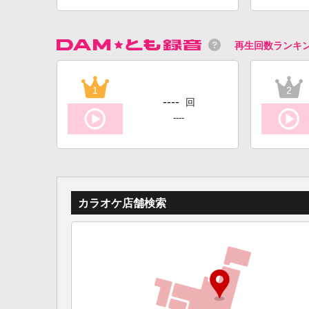
再生回数ランキ
1
2
----
回
----
カラオケ店舗検索