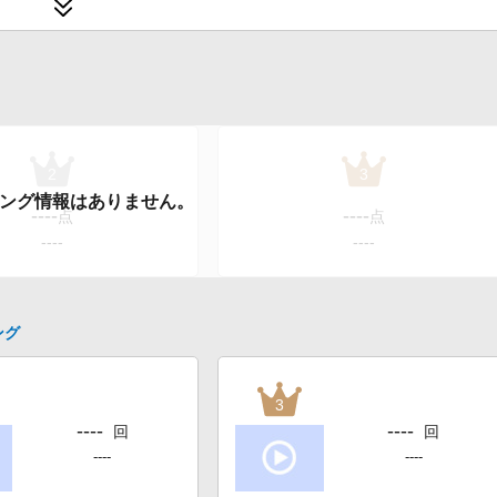
2
3
----
----
点
点
----
----
ング
3
----
----
回
回
----
----