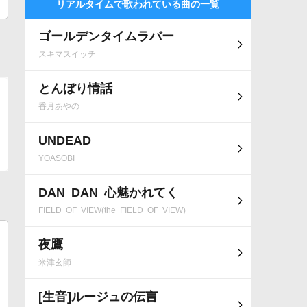
リアルタイムで歌われている曲の一覧
ゴールデンタイムラバー
スキマスイッチ
とんぼり情話
香月あやの
UNDEAD
YOASOBI
DAN DAN 心魅かれてく
FIELD OF VIEW(the FIELD OF VIEW)
夜鷹
米津玄師
[生音]ルージュの伝言