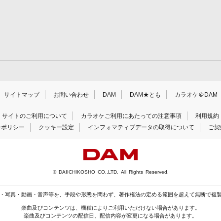
サイトマップ
お問い合わせ
DAM
DAM★とも
カラオケ＠DAM
サイトのご利用について
カラオケご利用にあたっての注意事項
利用規約
ーポリシー
クッキー設定
インフォマティブデータの取得について
ご契
© DAIICHIKOSHO CO.,LTD. All Rights Reserved.
・写真・動画・音声等を、手段や形態を問わず、著作権法の定める範囲を超えて無断で複
楽曲及びコンテンツは、機種によりご利用いただけない場合があります。
楽曲及びコンテンツの配信日、配信内容が変更になる場合があります。