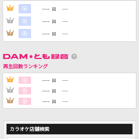
[生音]北酒場
----
1
----
回
細川たかし
----
2
----
回
謝肉祭
----
3
----
回
山口百恵
サクラ～卒業できなかった君へ～
半崎美子
再生回数ランキング
夜の踊り子
----
1
----
回
サカナクション
----
2
----
回
もっと見る
----
3
----
回
DAMの新曲・ランキングなど
カラオケ最新情報をチェック！
カラオケ店舗検索