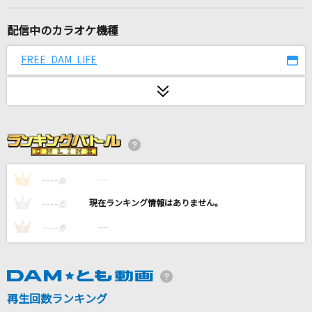
三位一体(TVサイズ)
リトルブルーボックス(Little Blue boX)
配信中のカラオケ機種
片想い
FREE DAM LIFE
miwa
[生音]瞬き
back number
奏(かなで)
----
----
1
点
スキマスイッチ
----
----
2
点
SUPER STAR
----
----
3
点
手越祐也
群青
YOASOBI
再生回数ランキング