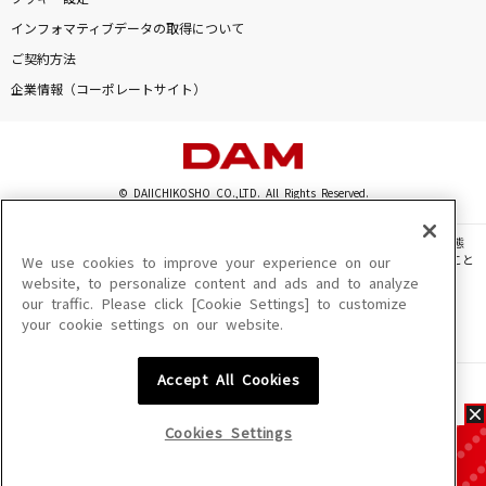
インフォマティブデータの取得について
ご契約方法
企業情報（コーポレートサイト）
© DAIICHIKOSHO CO.,LTD. All Rights Reserved.
このサイトに掲載されている一切の文章・画像・写真・動画・音声等を、手段や形態
を問わず、著作権法の定める範囲を超えて無断で複製、転載、ファイル化などすること
We use cookies to improve your experience on our
を禁じます。
website, to personalize content and ads and to analyze
our traffic. Please click [Cookie Settings] to customize
楽曲及びコンテンツは、機種によりご利用いただけない場合があります。
your cookie settings on our website.
楽曲及びコンテンツの配信日、配信内容が変更になる場合があります。
楽曲によりMYリスト保存ができない場合があります。
Accept All Cookies
JASRAC許諾番号
6602250213Y31015 6602250112Y38026 6602250240Y31015
6602250241Y45122
Cookies Settings
NexTone許諾番号
ID000002945 ID000002947 ID000002937 ID000002938