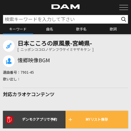
キーワード
曲名
歌手名
歌詞
日本こころの原風景-宮崎県-
カラオケ検索
[ ニッポンココロノゲンフウケイミヤザキケン ]
懐郷映像BGM
カラオケ店舗検索
選曲番号：
7901-45
カラオケリクエスト
対応カラオケコンテンツ
全国りれき
リアルタイムで歌われている曲の一覧
デンモクアプリで予約
MYリスト保存