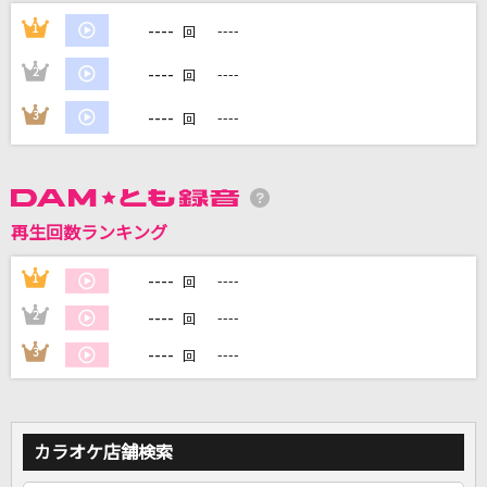
爆裂愛してる
----
1
----
回
M!LK
----
2
----
回
お姫様の作り方
----
3
----
回
＝LOVE
光の街
back number
再生回数ランキング
最上級にかわいいの！
----
1
----
回
超ときめき宣伝部(ときめき宣伝部)
----
2
----
回
もっと見る
----
3
----
回
DAMの新曲・ランキングなど
カラオケ最新情報をチェック！
カラオケ店舗検索