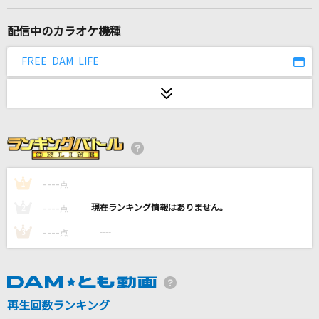
女々しくて
ゴールデンボンバー
配信中のカラオケ機種
[生音]ヒッチコック
FREE DAM LIFE
ヨルシカ
サクラ～卒業できなかった君へ～
半崎美子
群青
----
----
1
点
YOASOBI
----
----
2
点
[生音]CQCQ
----
----
3
点
神様、僕は気づいてしまった
M
浜崎あゆみ
再生回数ランキング