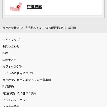
店舗検索
DAMに会員登録・ログインして
カラオケをもっと楽しもう！
カラオケ検索
「手足あっぷUP体操(岩間美奈)」の詳細
サイトマップ
自宅でカラオケ歌い放題！
お問い合わせ
家族や友達と一緒に！練習にも！
DAM
DAM★とも
カラオケ＠DAM
サイトのご利用について
カラオケご利用にあたっての注意事項
利用規約
特定商取引法に基づく表示
プライバシーポリシー
クッキー設定