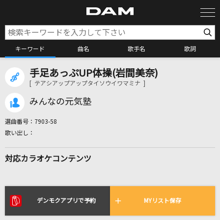
キーワード
曲名
歌手名
歌詞
手足あっぷUP体操(岩間美奈)
カラオケ検索
[ テアシアップアップタイソウイワマミナ ]
みんなの元気塾
カラオケ店舗検索
選曲番号：
7903-58
カラオケリクエスト
対応カラオケコンテンツ
全国りれき
リアルタイムで歌われている曲の一覧
デンモクアプリで予約
MYリスト保存