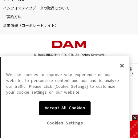
インフォマティブデータの取得について
ご契約方法
企業情報（コーポレートサイト）
© DAIICHIKOSHO CO.,LTD. All Rights Reserved.
このサイトに掲載されている一切の文章・画像・写真・動画・音声等を、手段や形態
を問わず、著作権法の定める範囲を超えて無断で複製、転載、ファイル化などすること
We use cookies to improve your experience on our
を禁じます。
website, to personalize content and ads and to analyze
our traffic. Please click [Cookie Settings] to customize
楽曲及びコンテンツは、機種によりご利用いただけない場合があります。
your cookie settings on our website.
楽曲及びコンテンツの配信日、配信内容が変更になる場合があります。
楽曲によりMYリスト保存ができない場合があります。
Accept All Cookies
JASRAC許諾番号
6602250213Y31015 6602250112Y38026 6602250240Y31015
6602250241Y45122
Cookies Settings
NexTone許諾番号
ID000002945 ID000002947 ID000002937 ID000002938