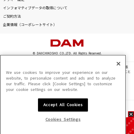
インフォマティブデータの取得について
ご契約方法
企業情報（コーポレートサイト）
© DAIICHIKOSHO CO.,LTD. All Rights Reserved.
このサイトに掲載されている一切の文章・画像・写真・動画・音声等を、手段や形態
を問わず、著作権法の定める範囲を超えて無断で複製、転載、ファイル化などすること
We use cookies to improve your experience on our
を禁じます。
website, to personalize content and ads and to analyze
our traffic. Please click [Cookie Settings] to customize
楽曲及びコンテンツは、機種によりご利用いただけない場合があります。
your cookie settings on our website.
楽曲及びコンテンツの配信日、配信内容が変更になる場合があります。
楽曲によりMYリスト保存ができない場合があります。
Accept All Cookies
JASRAC許諾番号
6602250213Y31015 6602250112Y38026 6602250240Y31015
6602250241Y45122
Cookies Settings
NexTone許諾番号
ID000002945 ID000002947 ID000002937 ID000002938