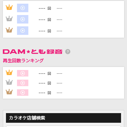
----
1
----
回
ココロオドル
nobodyknows+(nobodyknows)
----
2
----
回
----
3
----
晩餐歌
回
tuki.
少年ブレイヴ
再生回数ランキング
じん(自然の敵P) feat.IA
----
1
----
回
[生音]香水
----
瑛人
2
----
回
----
3
----
回
もっと見る
DAMの新曲・ランキングなど
カラオケ最新情報をチェック！
カラオケ店舗検索