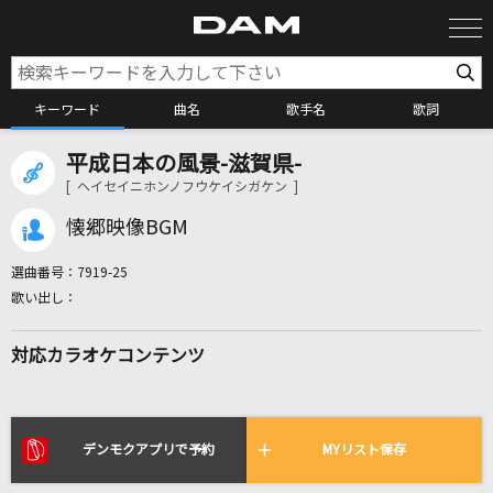
キーワード
曲名
歌手名
歌詞
平成日本の風景-滋賀県-
カラオケ検索
[ ヘイセイニホンノフウケイシガケン ]
懐郷映像BGM
カラオケ店舗検索
選曲番号：
7919-25
カラオケリクエスト
対応カラオケコンテンツ
全国りれき
リアルタイムで歌われている曲の一覧
デンモクアプリで予約
MYリスト保存