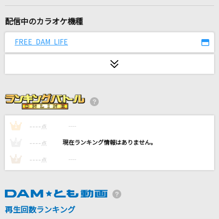
Moonshine
go!go!vanillas
配信中のカラオケ機種
「やさしさで溢れるように」with Little Glee
FREE DAM LIFE
Monster
川畑要
赤いスイートピー
松田聖子
Reckless fire
----
----
1
点
井出泰彰
----
----
2
点
----
----
3
点
メランコリーキッチン
米津玄師
lulu.
再生回数ランキング
Mrs. GREEN APPLE