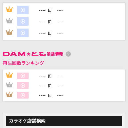
[生音]Diamonds
----
1
----
回
PRINCESS PRINCESS
----
2
----
回
LOVE 2000
----
3
----
回
鶴 and 亀
チェリー
スピッツ
再生回数ランキング
ないない
----
1
----
回
ReoNa
----
2
----
回
もっと見る
----
3
----
回
DAMの新曲・ランキングなど
カラオケ最新情報をチェック！
カラオケ店舗検索