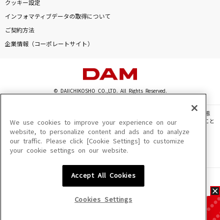
クッキー設定
インフォマティブデータの取得について
ご契約方法
企業情報（コーポレートサイト）
© DAIICHIKOSHO CO.,LTD. All Rights Reserved.
このサイトに掲載されている一切の文章・画像・写真・動画・音声等を、手段や形態
を問わず、著作権法の定める範囲を超えて無断で複製、転載、ファイル化などすること
We use cookies to improve your experience on our
を禁じます。
website, to personalize content and ads and to analyze
our traffic. Please click [Cookie Settings] to customize
楽曲及びコンテンツは、機種によりご利用いただけない場合があります。
your cookie settings on our website.
楽曲及びコンテンツの配信日、配信内容が変更になる場合があります。
楽曲によりMYリスト保存ができない場合があります。
Accept All Cookies
JASRAC許諾番号
6602250213Y31015 6602250112Y38026 6602250240Y31015
6602250241Y45122
Cookies Settings
NexTone許諾番号
ID000002945 ID000002947 ID000002937 ID000002938