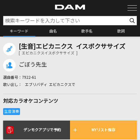
キーワード
曲名
歌手名
歌詞
[生音]エビカニクス イスボクササイズ
カラオケ検索
[ エビカニクスイスボクササイズ ]
ごぼう先生
カラオケ店舗検索
選曲番号：
7922-61
エブリバディ エビカニクスで
カラオケリクエスト
対応カラオケコンテンツ
全国りれき
リアルタイムで歌われている曲の一覧
デンモクアプリで予約
MYリスト保存