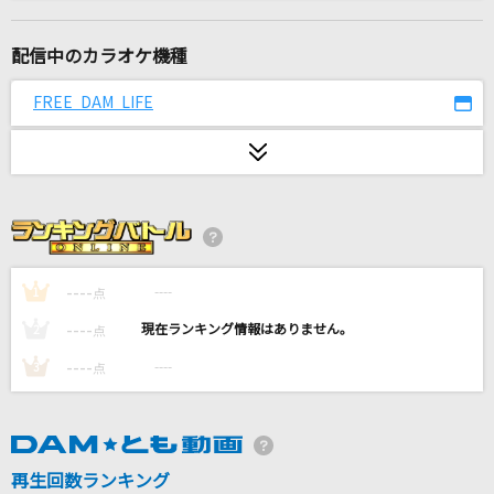
[生音]プライド革命
CHiCO with HoneyWorks
配信中のカラオケ機種
踊
FREE DAM LIFE
Ado
濡れた髪に触れられた時
幽閉サテライト
夏色
ゆず
----
----
1
点
----
----
2
点
Trigger
----
----
3
点
七海うらら
魂のルフラン
高橋洋子
再生回数ランキング