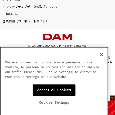
インフォマティブデータの取得について
ご契約方法
企業情報（コーポレートサイト）
© DAIICHIKOSHO CO.,LTD. All Rights Reserved.
このサイトに掲載されている一切の文章・画像・写真・動画・音声等を、手段や形態
を問わず、著作権法の定める範囲を超えて無断で複製、転載、ファイル化などすること
We use cookies to improve your experience on our
を禁じます。
website, to personalize content and ads and to analyze
our traffic. Please click [Cookie Settings] to customize
楽曲及びコンテンツは、機種によりご利用いただけない場合があります。
your cookie settings on our website.
楽曲及びコンテンツの配信日、配信内容が変更になる場合があります。
楽曲によりMYリスト保存ができない場合があります。
Accept All Cookies
JASRAC許諾番号
6602250213Y31015 6602250112Y38026 6602250240Y31015
6602250241Y45122
Cookies Settings
NexTone許諾番号
ID000002945 ID000002947 ID000002937 ID000002938