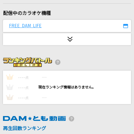
I LOVE YOU
クリス・ハート
配信中のカラオケ機種
innocent arrogance
FREE DAM LIFE
BiSH
[生音]部屋
シャイトープ
ダンボールの神様
----
----
1
点
MADAO(立木文彦)
----
----
2
点
[生音]ドリフのズンドコ節
----
----
3
点
ザ・ドリフターズ
ライラック
Mrs. GREEN APPLE
再生回数ランキング