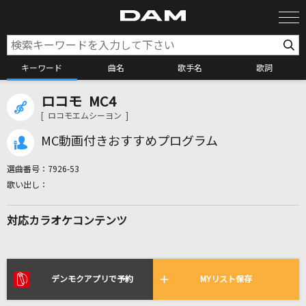
キーワード
曲名
歌手名
歌詞
ロコモ MC4
カラオケ検索
[ ロコモエムシーヨン ]
MC動画付きおすすめプログラム
カラオケ店舗検索
選曲番号：
7926-53
カラオケリクエスト
対応カラオケコンテンツ
全国りれき
リアルタイムで歌われている曲の一覧
デンモクアプリで予約
MYリスト保存