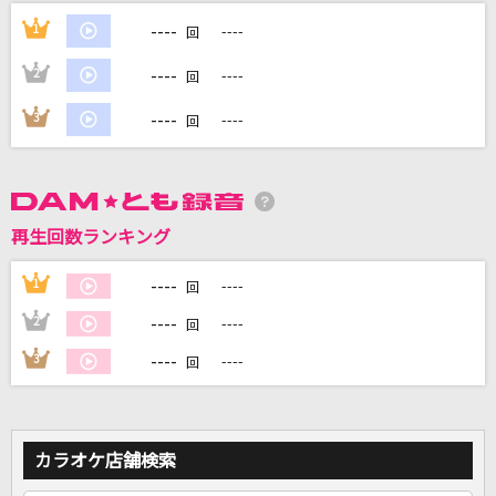
烏
----
1
----
回
米津玄師
----
2
----
回
飾りじゃないのよ 涙は
----
3
----
回
井上陽水
[生音]HOT LIMIT
T.M.Revolution
再生回数ランキング
LOVE 2000
----
1
----
回
鶴 and 亀
----
2
----
回
もっと見る
----
3
----
回
DAMの新曲・ランキングなど
カラオケ最新情報をチェック！
カラオケ店舗検索