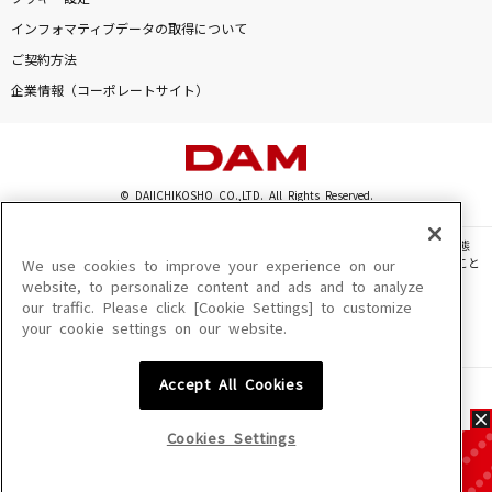
インフォマティブデータの取得について
ご契約方法
企業情報（コーポレートサイト）
© DAIICHIKOSHO CO.,LTD. All Rights Reserved.
このサイトに掲載されている一切の文章・画像・写真・動画・音声等を、手段や形態
を問わず、著作権法の定める範囲を超えて無断で複製、転載、ファイル化などすること
We use cookies to improve your experience on our
を禁じます。
website, to personalize content and ads and to analyze
our traffic. Please click [Cookie Settings] to customize
楽曲及びコンテンツは、機種によりご利用いただけない場合があります。
your cookie settings on our website.
楽曲及びコンテンツの配信日、配信内容が変更になる場合があります。
楽曲によりMYリスト保存ができない場合があります。
Accept All Cookies
JASRAC許諾番号
6602250213Y31015 6602250112Y38026 6602250240Y31015
6602250241Y45122
Cookies Settings
NexTone許諾番号
ID000002945 ID000002947 ID000002937 ID000002938