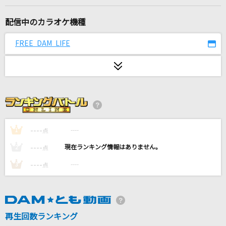
しんでしまうとはなさけない!
じーざす(ワンダフル☆オポチュニティ!) feat.鏡音リン・レン
配信中のカラオケ機種
Star
FREE DAM LIFE
星野 源
優しさの理由
ChouCho(ちょうちょ)
唱
----
----
1
点
Ado
----
----
2
点
戦士よ、起ち上がれ!
----
----
3
点
遠藤正明
[生音]僕のこと
Mrs. GREEN APPLE
再生回数ランキング