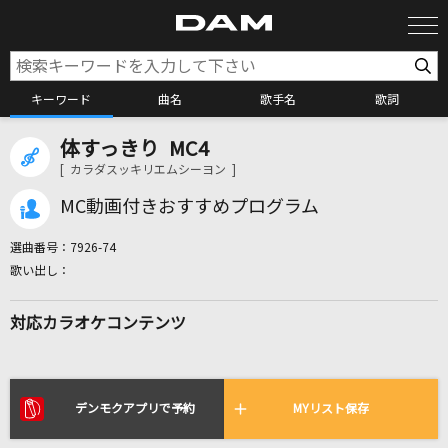
キーワード
曲名
歌手名
歌詞
体すっきり MC4
カラオケ検索
[ カラダスッキリエムシーヨン ]
MC動画付きおすすめプログラム
カラオケ店舗検索
選曲番号：
7926-74
カラオケリクエスト
対応カラオケコンテンツ
全国りれき
リアルタイムで歌われている曲の一覧
デンモクアプリで予約
MYリスト保存