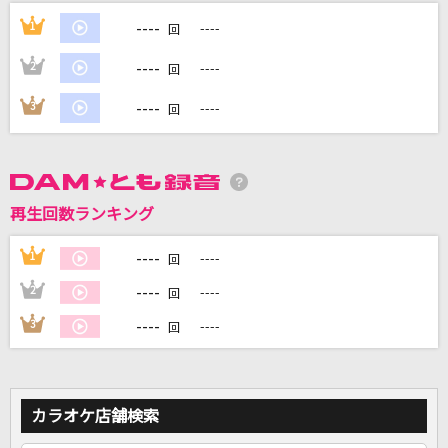
[生音]恋
----
1
----
回
back number
----
2
----
回
愛のかたまり
----
3
----
回
KinKi Kids
明日の記憶
SixTONES
再生回数ランキング
ヨドバシカメラの歌
----
1
----
回
MIQ(MIO)
----
2
----
回
もっと見る
----
3
----
回
DAMの新曲・ランキングなど
カラオケ最新情報をチェック！
カラオケ店舗検索