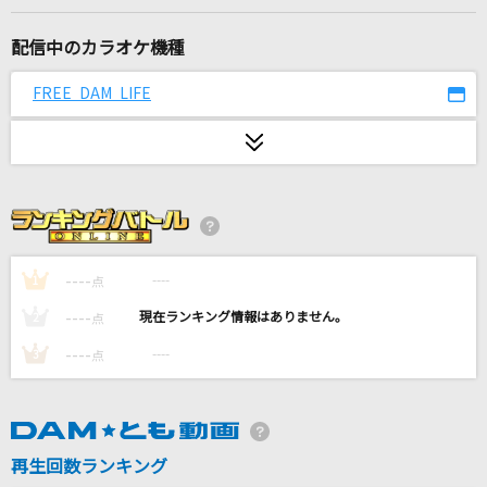
ユニバーサル・バニー
シェリル・ノーム starring May'n
配信中のカラオケ機種
恋風邪にのせて
FREE DAM LIFE
Vaundy
雨
Be my Girl(神が残した夢を喰う。)
イケナイ太陽
----
----
1
点
ORANGE RANGE
----
----
2
点
Heart of glass
----
----
3
点
城田優(U)
[生音]ロビンソン
スピッツ
再生回数ランキング