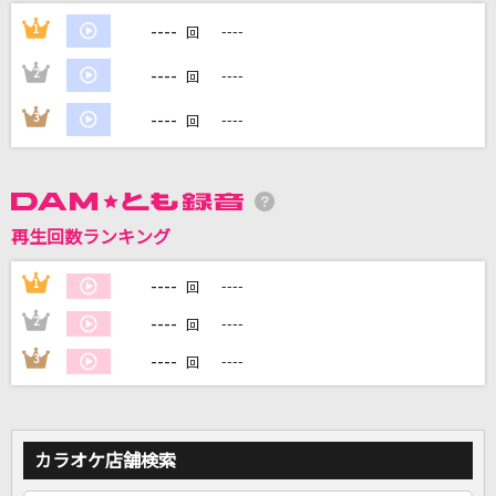
花になって
----
1
----
回
緑黄色社会
----
2
----
回
ハナミズキ
----
3
----
回
一青 窈
鱗(うろこ)
秦 基博
再生回数ランキング
かみさま。。。
----
1
----
回
8utterfly
----
2
----
回
もっと見る
----
3
----
回
DAMの新曲・ランキングなど
カラオケ最新情報をチェック！
カラオケ店舗検索