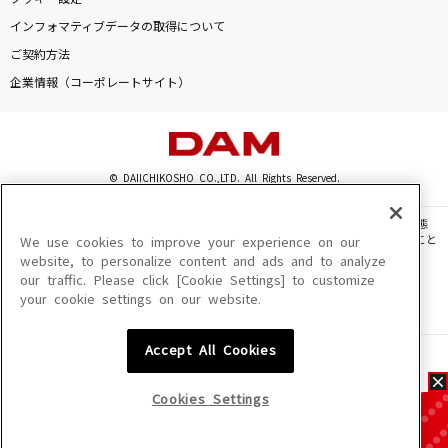
インフォマティブデータの取得について
ご契約方法
企業情報（コーポレートサイト）
© DAIICHIKOSHO CO.,LTD. All Rights Reserved.
このサイトに掲載されている一切の文章・画像・写真・動画・音声等を、手段や形態
を問わず、著作権法の定める範囲を超えて無断で複製、転載、ファイル化などすること
We use cookies to improve your experience on our
を禁じます。
website, to personalize content and ads and to analyze
our traffic. Please click [Cookie Settings] to customize
楽曲及びコンテンツは、機種によりご利用いただけない場合があります。
your cookie settings on our website.
楽曲及びコンテンツの配信日、配信内容が変更になる場合があります。
楽曲によりMYリスト保存ができない場合があります。
Accept All Cookies
JASRAC許諾番号
6602250213Y31015 6602250112Y38026 6602250240Y31015
6602250241Y45122
Cookies Settings
NexTone許諾番号
ID000002945 ID000002947 ID000002937 ID000002938