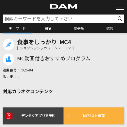
キーワード
曲名
歌手名
歌詞
食事をしっかり MC4
カラオケ検索
[ ショクジヲシッカリエムシーヨン ]
MC動画付きおすすめプログラム
カラオケ店舗検索
選曲番号：
7926-84
カラオケリクエスト
対応カラオケコンテンツ
全国りれき
リアルタイムで歌われている曲の一覧
デンモクアプリで予約
MYリスト保存