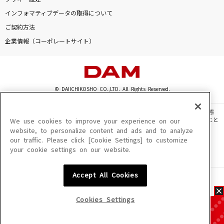
インフォマティブデータの取得について
ご契約方法
企業情報（コーポレートサイト）
© DAIICHIKOSHO CO.,LTD. All Rights Reserved.
このサイトに掲載されている一切の文章・画像・写真・動画・音声等を、手段や形態
を問わず、著作権法の定める範囲を超えて無断で複製、転載、ファイル化などすること
We use cookies to improve your experience on our
を禁じます。
website, to personalize content and ads and to analyze
our traffic. Please click [Cookie Settings] to customize
楽曲及びコンテンツは、機種によりご利用いただけない場合があります。
your cookie settings on our website.
楽曲及びコンテンツの配信日、配信内容が変更になる場合があります。
楽曲によりMYリスト保存ができない場合があります。
Accept All Cookies
JASRAC許諾番号
6602250213Y31015 6602250112Y38026 6602250240Y31015
6602250241Y45122
Cookies Settings
NexTone許諾番号
ID000002945 ID000002947 ID000002937 ID000002938