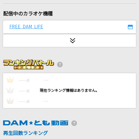
ルル
Ado
配信中のカラオケ機種
テレパシー
FREE DAM LIFE
M!LK
[生音]少年時代
井上陽水
未完成
----
----
1
点
家入レオ
----
----
2
点
夏夜のマジック
----
----
3
点
indigo la End
Good Life
清水翔太
再生回数ランキング