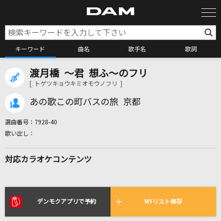
キーワード
曲名
歌手名
歌詞
渡月橋 ～君 想ふ～のフリ
カラオケ検索
[ トゲツキョウキミオモウノフリ ]
あの歌この町バスの旅 京都
カラオケ店舗検索
選曲番号：
7928-40
カラオケリクエスト
対応カラオケコンテンツ
全国りれき
リアルタイムで歌われている曲の一覧
デンモクアプリで予約
MYリスト保存