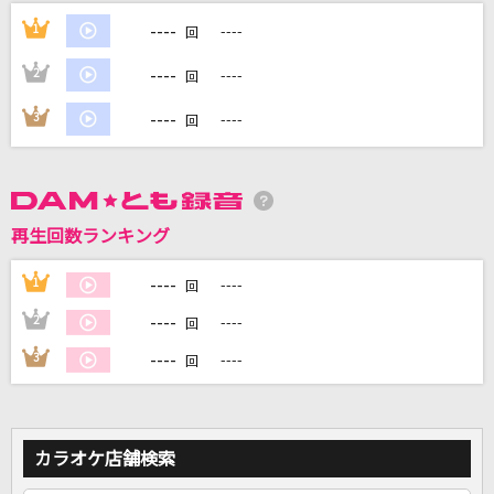
[生音]ミッシングリンク
----
1
----
回
NOVELS
----
2
----
回
[生音]家路
----
3
----
回
岩崎宏美(益田宏美)
めにしゅき ラッシュっしゅ！
カレンチャン(CV.篠原侑)・スティルインラブ(CV.宮下早紀)・フサイチパ
ンドラ(CV.佳原萌枝)・アドマイヤグルーヴ(CV.鈴木日菜)・ラッキーライ
再生回数ランキング
ラック(CV.中島由貴)・ラヴズオンリーユー(CV.久保田未夢)・ステイゴー
ルド(CV.松田颯水)
----
1
----
回
ドラえもんのうた(ドラえもんアニメバージョン)
----
2
----
回
山野さと子、(台詞)大山のぶ代
----
3
----
回
もっと見る
DAMの新曲・ランキングなど
カラオケ店舗検索
カラオケ最新情報をチェック！