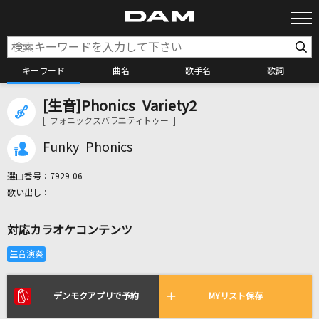
キーワード
曲名
歌手名
歌詞
[生音]Phonics Variety2
カラオケ検索
[ フォニックスバラエティトゥー ]
Funky Phonics
カラオケ店舗検索
選曲番号：
7929-06
カラオケリクエスト
対応カラオケコンテンツ
全国りれき
リアルタイムで歌われている曲の一覧
デンモクアプリで予約
MYリスト保存