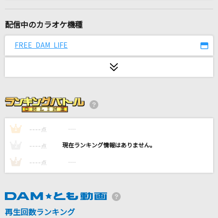
らしさ
SUPER BEAVER
配信中のカラオケ機種
爆裂愛してる
FREE DAM LIFE
M!LK
天国
Mrs. GREEN APPLE
I LOVE...
Official髭男dism
----
----
1
点
----
----
2
点
飛燕
----
----
3
点
米津玄師
[生音]楓
スピッツ
再生回数ランキング