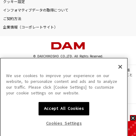
クッキー設定
インフォマティブデータの取得について
ご契約方法
企業情報（コーポレートサイト）
© DAIICHIKOSHO CO.,LTD. All Rights Reserved.
このサイトに掲載されている一切の文章・画像・写真・動画・音声等を、手段や形態
を問わず、著作権法の定める範囲を超えて無断で複製、転載、ファイル化などすること
We use cookies to improve your experience on our
を禁じます。
website, to personalize content and ads and to analyze
our traffic. Please click [Cookie Settings] to customize
楽曲及びコンテンツは、機種によりご利用いただけない場合があります。
your cookie settings on our website.
楽曲及びコンテンツの配信日、配信内容が変更になる場合があります。
楽曲によりMYリスト保存ができない場合があります。
Accept All Cookies
JASRAC許諾番号
6602250213Y31015 6602250112Y38026 6602250240Y31015
6602250241Y45122
Cookies Settings
NexTone許諾番号
ID000002945 ID000002947 ID000002937 ID000002938