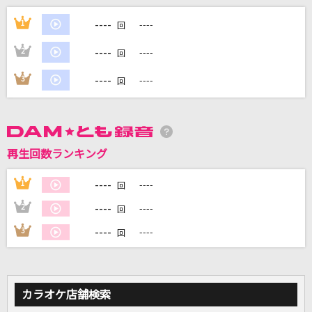
残酷な天使のテーゼ
----
1
----
回
高橋洋子
----
2
----
回
怪獣の花唄
----
3
----
回
Vaundy
[生音]HOT LIMIT
T.M.Revolution
再生回数ランキング
章
----
1
----
回
緑黄色社会
----
2
----
回
もっと見る
----
3
----
回
DAMの新曲・ランキングなど
カラオケ最新情報をチェック！
カラオケ店舗検索