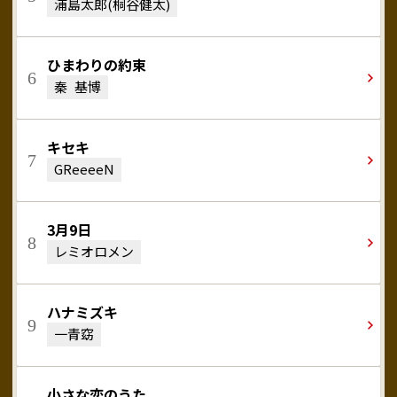
浦島太郎(桐谷健太)
ひまわりの約束
秦 基博
キセキ
GReeeeN
3月9日
レミオロメン
ハナミズキ
一青窈
小さな恋のうた