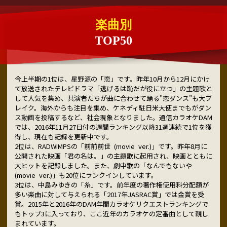
楽曲別
TOP50
今上半期の1位は、星野源の「恋」です。昨年10月から12月にかけ
て放送されたテレビドラマ「逃げるは恥だが役に立つ」の主題歌と
して人気を集め、共演者たちが曲に合わせて踊る"恋ダンス"も大ブ
レイク。海外からも注目を集め、ケネディ駐日米大使までもがダン
ス動画を投稿するなど、社会現象となりました。通信カラオケDAM
では、2016年11月27日付の週間ランキング以降31週連続で1位を獲
得し、現在も記録を更新中です。
2位は、RADWIMPSの「前前前世 (movie ver.)」です。昨年8月に
公開された映画「君の名は。」の主題歌に起用され、映画とともに
大ヒットを記録しました。また、劇中歌の「なんでもないや
(movie ver.)」も20位にランクインしています。
3位は、中島みゆきの「糸」です。前年度の著作権使用料分配額が
多い楽曲に対して与えられる「2017年JASRAC賞」では金賞を受
賞。2015年と2016年のDAM年間カラオケリクエストランキングで
もトップ3に入っており、ここ近年のカラオケの定番曲として親し
まれています。