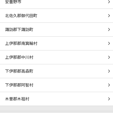
安曇野市
甲子園
福山雅治
北佐久郡御代田町
ルーマー
諏訪郡下諏訪町
ポリスピカデリー
上伊那郡南箕輪村
[生音]裸の勇者
Vaundy
上伊那郡中川村
もっと見る
下伊那郡高森町
DAMの新曲・ランキングなど
カラオケ最新情報をチェック！
下伊那郡阿智村
木曽郡木祖村
DAMに会員登録・ログインして