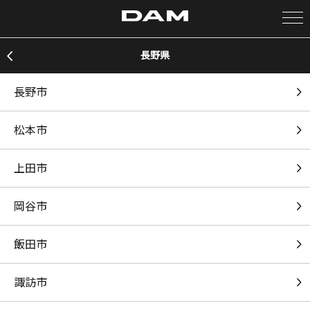
長野県
カラオケ検索
長野市
カラオケ店舗検索
松本市
カラオケリクエスト
上田市
全国りれき
岡谷市
リアルタイムで歌われている曲の一覧
飯田市
とくべチュ、して
諏訪市
＝LOVE