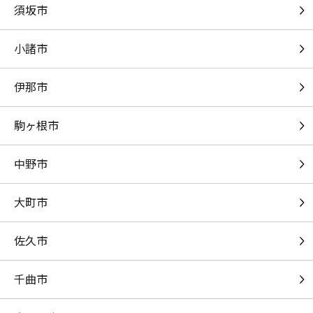
須坂市
怪獣の花唄
Vaundy
小諸市
てをつなごう
ハムちゃんず
伊那市
Vinyl
駒ヶ根市
King Gnu
中野市
流転の花
伍代夏子
大町市
[生音]LA・LA・LA LOVE SONG
佐久市
久保田利伸with NAOMI CAMPBELL
SAKURAスキップ
千曲市
fourfolium(高田憂希/山口愛/戸田めぐみ/竹尾歩美)