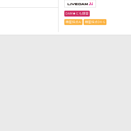
DAM★とも録音
精密採点Ai
精密採点DX-G