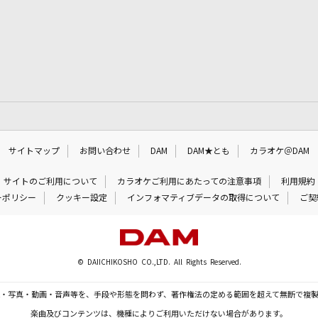
サイトマップ
お問い合わせ
DAM
DAM★とも
カラオケ＠DAM
サイトのご利用について
カラオケご利用にあたっての注意事項
利用規約
ーポリシー
クッキー設定
インフォマティブデータの取得について
ご契
© DAIICHIKOSHO CO.,LTD. All Rights Reserved.
・写真・動画・音声等を、手段や形態を問わず、著作権法の定める範囲を超えて無断で複
楽曲及びコンテンツは、機種によりご利用いただけない場合があります。