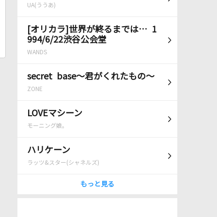
UA(ううあ)
[オリカラ]世界が終るまでは… 1
994/6/22渋谷公会堂
WANDS
secret base～君がくれたもの～
ZONE
LOVEマシーン
モーニング娘。
ハリケーン
ラッツ&スター(シャネルズ)
もっと見る