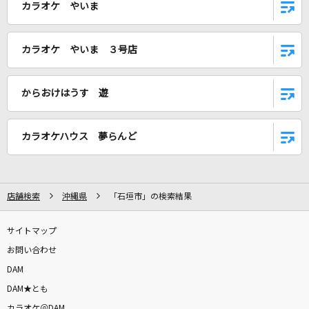
カラオケ やいま
青のすみか
キタニタツヤ
カラオケ やいま ３号店
VALENTI
BoA
からおけはうす 遊
キミがいれば
カラオケハウス 夢らんど
伊織
もっと見る
店舗検索
沖縄県
「石垣市」の検索結果
DAMの新曲・ランキングなど
カラオケ最新情報をチェック！
サイトマップ
お問い合わせ
DAM
DAM★とも
DAMに会員登録・ログインして
カラオケ＠DAM