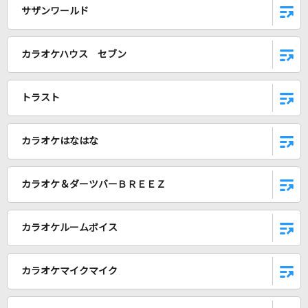
サザンワールド
Heart of glass
城田優(U)
カラオケハウス セブン
オレンジkiss
Snow Man
トラスト
Five
嵐(アラシ)
カラオケはなはな
[生音]TSUNAMI
カラオケ＆ダーツバーＢＲＥＥＺ
サザンオールスターズ
[生音]カブトムシ
カラオケルームボイス
aiko
カラオケマイクマイク
SAVE YOUR HEART
Snow Man