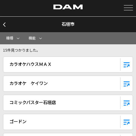
石垣市
カラオケ検索
機種
機能
カラオケ店舗検索
15件見つかりました。
カラオケハウスＭＡＸ
カラオケリクエスト
カラオケ ケイワン
全国りれき
コミックバスター石垣店
リアルタイムで歌われている曲の一覧
ANIMA
ゴードン
ReoNa