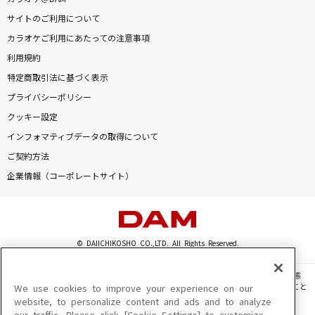
カラオケをもっと楽しもう！
サイトのご利用について
カラオケご利用にあたっての注意事項
利用規約
特定商取引法に基づく表示
自宅でカラオケ歌い放題！
プライバシーポリシー
家族や友達と一緒に！練習にも！
クッキー設定
インフォマティブデータの取得について
ご契約方法
企業情報（コーポレートサイト）
© DAIICHIKOSHO CO.,LTD. All Rights Reserved.
このサイトに掲載されている一切の文章・画像・写真・動画・音声等を、手段や形態
を問わず、著作権法の定める範囲を超えて無断で複製、転載、ファイル化などすること
We use cookies to improve your experience on our
を禁じます。
website, to personalize content and ads and to analyze