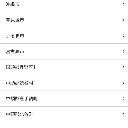
沖縄市
琥珀
山本和恵
豊見城市
爆裂愛してる
M!LK
うるま市
[生音]サイレント・イヴ
宮古島市
辛島美登里
国頭郡宜野座村
少年と魔法のロボット
伊東歌詞太郎
中頭郡読谷村
青いリンゴ
中頭郡嘉手納町
野口五郎
[生音]アイラブユー
中頭郡北谷町
back number