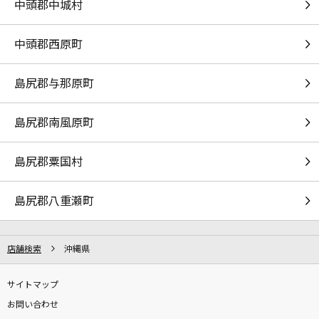
中頭郡中城村
lulu.
Mrs. GREEN APPLE
中頭郡西原町
夏夜のマジック
島尻郡与那原町
indigo la End
島尻郡南風原町
残響散歌
Aimer(エメ)
島尻郡粟国村
もっと見る
島尻郡八重瀬町
DAMの新曲・ランキングなど
カラオケ最新情報をチェック！
店舗検索
沖縄県
サイトマップ
お問い合わせ
DAMに会員登録・ログインして