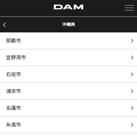
沖縄県
カラオケ検索
那覇市
カラオケ店舗検索
宜野湾市
カラオケリクエスト
石垣市
全国りれき
浦添市
リアルタイムで歌われている曲の一覧
名護市
ゆりゆららららゆるゆり大事件
糸満市
七森中☆ごらく部