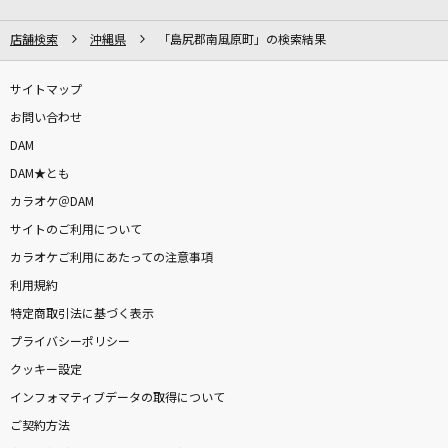
Royal Energy
店舗検索
沖縄県
「島尻郡南風原町」の検索結果
ME:I
サイトマップ
サウダージ
お問い合わせ
ポルノグラフィティ
DAM
Rea(s)oN
DAM★とも
神崎エルザ starring ReoNa
カラオケ＠DAM
サイトのご利用について
Dear
カラオケご利用にあたっての注意事項
Mrs. GREEN APPLE
利用規約
特定商取引法に基づく表示
[生音]ドライフラワー
プライバシーポリシー
優里
クッキー設定
インフォマティブデータの取得について
深夜高速
ご契約方法
フラワーカンパニーズ