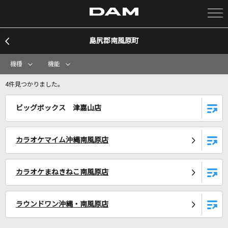
島尻郡南風原町
カラオケ検索
機種
機能
カラオケ店舗検索
4件見つかりました。
ビッグボックス 津嘉山店
カラオケリクエスト
カラオケマイム沖縄南風原店
全国りれき
カラオケまねきねこ南風原店
リアルタイムで歌われている曲の一覧
鳥籠の少年
ラウンドワン沖縄・南風原店
森口博子