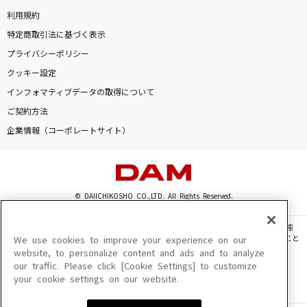
BELIEVE
利用規約
エンジェルス ハーモニー
特定商取引法に基づく表示
プライバシーポリシー
[生音]115万キロのフィルム
クッキー設定
Official髭男dism
インフォマティブデータの取得について
ご契約方法
Only Human(ビデオクリップバージョン)
企業情報（コーポレートサイト）
K
髪
中島みゆき
© DAIICHIKOSHO CO.,LTD. All Rights Reserved.
The Biggest Dreamer
このサイトに掲載されている一切の文章・画像・写真・動画・音声等を、手段や形態
を問わず、著作権法の定める範囲を超えて無断で複製、転載、ファイル化などすること
We use cookies to improve your experience on our
和田光司
を禁じます。
website, to personalize content and ads and to analyze
our traffic. Please click [Cookie Settings] to customize
楽曲及びコンテンツは、機種によりご利用いただけない場合があります。
Good Luck!
your cookie settings on our website.
楽曲及びコンテンツの配信日、配信内容が変更になる場合があります。
楽曲によりMYリスト保存ができない場合があります。
SixTONES