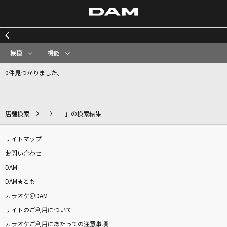
カラオケ検索
機種
機能
0件見つかりました。
カラオケ店舗検索
カラオケリクエスト
店舗検索
「」の検索結果
サイトマップ
全国りれき
お問い合わせ
DAM
リアルタイムで歌われている曲の一覧
DAM★とも
カラオケ＠DAM
うたたね
サイトのご利用について
Leina
カラオケご利用にあたっての注意事項