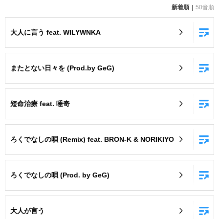
新着順
50音順
お知らせ
よくあるご質問
大人に言う feat. WILYWNKA
DAMの新曲・ランキングなど
カラオケ最新情報をチェック！
またとない日々を (Prod.by GeG)
短命治療 feat. 唾奇
自宅でカラオケ歌い放題！
家族や友達と一緒に！練習にも！
ろくでなしの唄 (Remix) feat. BRON-K & NORIKIYO
ろくでなしの唄 (Prod. by GeG)
大人が言う