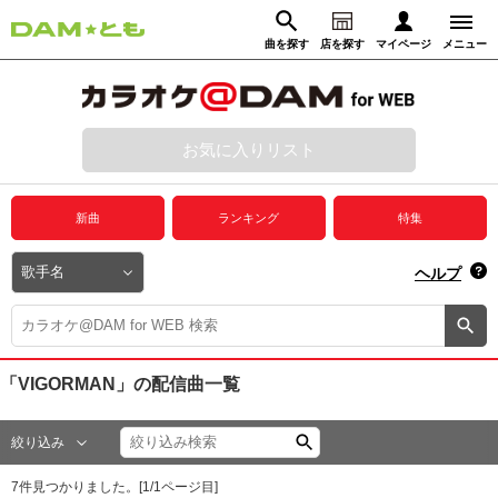
曲を探す
店を探す
マイページ
メニュー
ログイン
マイページ
お気に入りリスト
動画からさがす
録音からさがす
プレミアムサービス
新曲
ランキング
特集
DAM★とも動画
閉じる
ヘルプ
DAM★とも録音
カラオケ＠DAM
「VIGORMAN」
の配信曲一覧
ユーザー検索
絞り込み
キャンペーン
7
件見つかりました。[
1
/
1
ページ目]