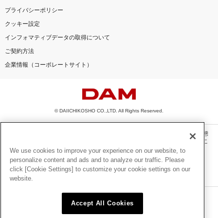
プライバシーポリシー
クッキー設定
インフォマティブデータの取得について
ご契約方法
企業情報（コーポレートサイト）
© DAIICHIKOSHO CO.,LTD. All Rights Reserved.
このサイトに掲載されている一切の文章・画像・写真・動画・音声等を、手段や形態
を問わず、著作権法の定める範囲を超えて無断で複製、転載、ファイル化などするこ
とを禁じます。
We use cookies to improve your experience on our website, to
personalize content and ads and to analyze our traffic. Please
楽曲及びコンテンツは、機種によりご利用いただけない場合があります。
click [Cookie Settings] to customize your cookie settings on our
楽曲及びコンテンツの配信日、配信内容が変更になる場合があります。
website.
楽曲によりMYリスト保存ができない場合があります。
JASRAC許諾番号
Accept All Cookies
6602250213Y31015 6602250112Y38026 6602250240Y31015
6602250241Y45122