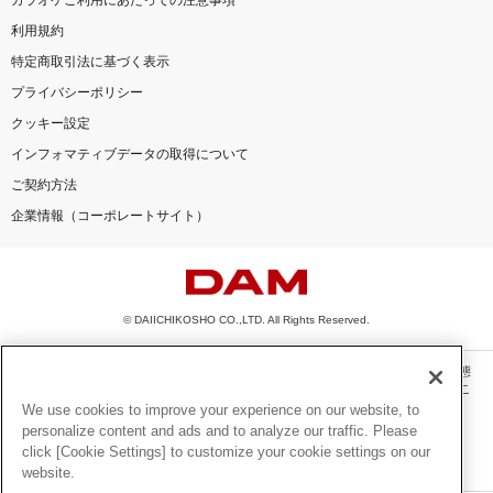
利用規約
特定商取引法に基づく表示
プライバシーポリシー
クッキー設定
インフォマティブデータの取得について
ご契約方法
企業情報（コーポレートサイト）
© DAIICHIKOSHO CO.,LTD. All Rights Reserved.
このサイトに掲載されている一切の文章・画像・写真・動画・音声等を、手段や形態
を問わず、著作権法の定める範囲を超えて無断で複製、転載、ファイル化などするこ
とを禁じます。
We use cookies to improve your experience on our website, to
personalize content and ads and to analyze our traffic. Please
楽曲及びコンテンツは、機種によりご利用いただけない場合があります。
click [Cookie Settings] to customize your cookie settings on our
楽曲及びコンテンツの配信日、配信内容が変更になる場合があります。
website.
楽曲によりMYリスト保存ができない場合があります。