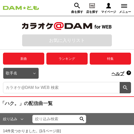
曲を探す
店を探す
マイページ
メニュー
ログイン
マイページ
お気に入りリスト
動画からさがす
録音からさがす
プレミアムサービス
新曲
ランキング
特集
DAM★とも動画
閉じる
ヘルプ
DAM★とも録音
カラオケ＠DAM
「ハク。」
の配信曲一覧
ユーザー検索
絞り込み
キャンペーン
14
件見つかりました。[
1
/
1
ページ目]