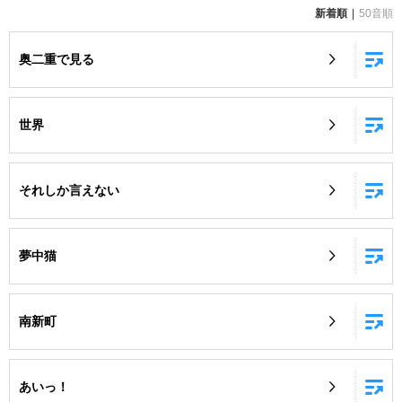
新着順
50音順
お知らせ
よくあるご質問
奥二重で見る
DAMの新曲・ランキングなど
カラオケ最新情報をチェック！
世界
それしか言えない
自宅でカラオケ歌い放題！
家族や友達と一緒に！練習にも！
夢中猫
南新町
あいっ！