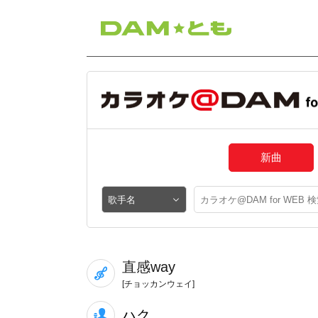
新曲
直感way
[チョッカンウェイ]
ハク。