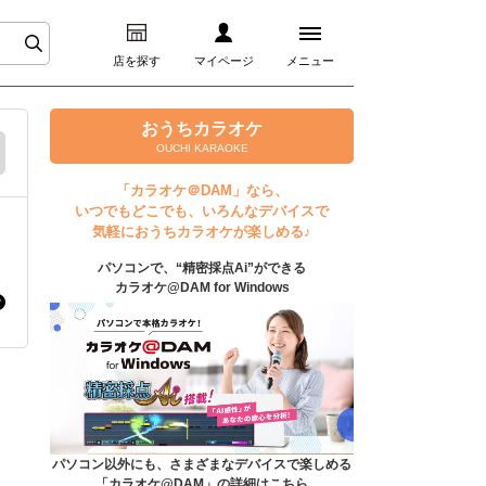
店を探す
マイページ
メニュー
ログイン
おうちカラオケ
OUCHI KARAOKE
マイページ
「カラオケ＠DAM」なら、
いつでもどこでも、いろんなデバイスで
プレミアムサービス
気軽におうちカラオケが楽しめる♪
パソコンで、“精密採点Ai”ができる
DAM★とも動画
カラオケ@DAM for Windows
DAM★とも録音
カラオケ＠DAM
ユーザー検索
パソコン以外にも、さまざまなデバイスで楽しめる
「カラオケ@DAM」の詳細はこちら