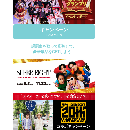
キャンペーン
CAMPAIGN
課題曲を歌って応募して、
豪華景品をGETしよう！