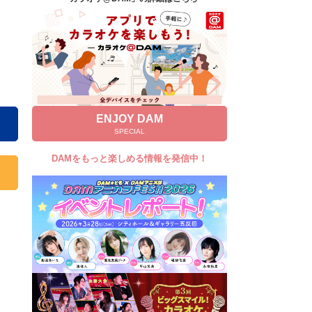
キャンペーン
お知らせ
よくあるご質問
DAMの新曲・ランキングなど
カラオケ最新情報をチェック！
ENJOY DAM
SPECIAL
DAMをもっと楽しめる情報を発信中！
自宅でカラオケ歌い放題！
家族や友達と一緒に！練習にも！