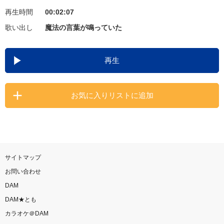
再生時間
00:02:07
お知らせ
よくあるご質問
歌い出し
魔法の言葉が鳴っていた
DAMの新曲・ランキングなど
再生
カラオケ最新情報をチェック！
お気に入りリストに追加
自宅でカラオケ歌い放題！
家族や友達と一緒に！練習にも！
サイトマップ
お問い合わせ
DAM
DAM★とも
カラオケ＠DAM