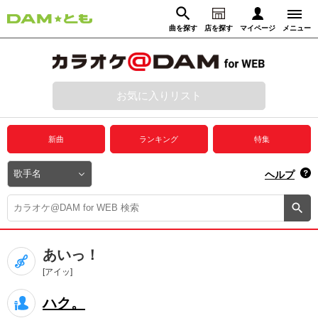
曲を探す
店を探す
マイページ
メニュー
ログイン
マイページ
お気に入りリスト
動画からさがす
録音からさがす
プレミアムサービス
新曲
ランキング
特集
DAM★とも動画
閉じる
ヘルプ
DAM★とも録音
カラオケ＠DAM
あいっ！
ユーザー検索
[アイッ]
ハク。
キャンペーン