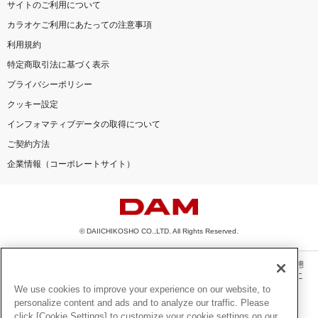
サイトのご利用について
カラオケご利用にあたっての注意事項
利用規約
特定商取引法に基づく表示
プライバシーポリシー
クッキー設定
インフォマティブデータの取得について
ご契約方法
企業情報（コーポレートサイト）
© DAIICHIKOSHO CO.,LTD. All Rights Reserved.
このサイトに掲載されている一切の文章・画像・写真・動画・音声等を、手段や形態
を問わず、著作権法の定める範囲を超えて無断で複製、転載、ファイル化などするこ
とを禁じます。
We use cookies to improve your experience on our website, to
personalize content and ads and to analyze our traffic. Please
楽曲及びコンテンツは、機種によりご利用いただけない場合があります。
click [Cookie Settings] to customize your cookie settings on our
楽曲及びコンテンツの配信日、配信内容が変更になる場合があります。