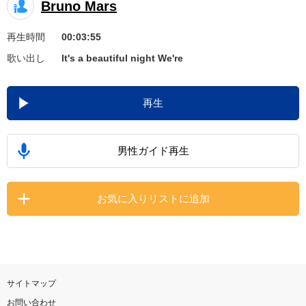
Bruno Mars
お知らせ
よくあるご質問
再生時間
00:03:55
歌い出し
It's a beautiful night We're
DAMの新曲・ランキングなど
カラオケ最新情報をチェック！
再生
男性ガイド再生
自宅でカラオケ歌い放題！
家族や友達と一緒に！練習にも！
お気に入りリストに追加
サイトマップ
お問い合わせ