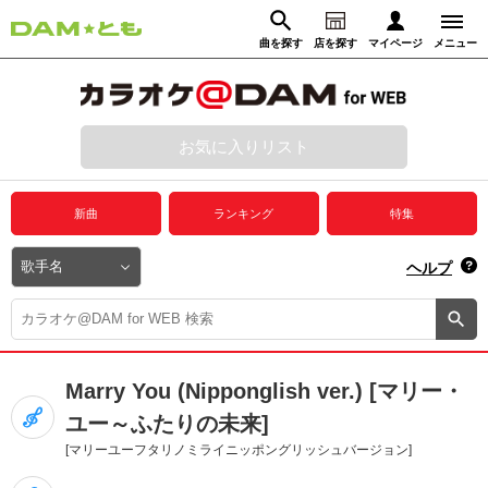
曲を探す
店を探す
マイページ
メニュー
ログイン
マイページ
お気に入りリスト
動画からさがす
録音からさがす
プレミアムサービス
新曲
ランキング
特集
DAM★とも動画
閉じる
ヘルプ
DAM★とも録音
カラオケ＠DAM
Marry You (Nipponglish ver.) [マリー・
ユーザー検索
ユー～ふたりの未来]
[マリーユーフタリノミライニッポングリッシュバージョン]
キャンペーン