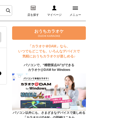
店を探す
マイページ
メニュー
ログイン
おうちカラオケ
OUCHI KARAOKE
マイページ
「カラオケ＠DAM」なら、
いつでもどこでも、いろんなデバイスで
プレミアムサービス
気軽におうちカラオケが楽しめる♪
パソコンで、“精密採点Ai”ができる
DAM★とも動画
カラオケ@DAM for Windows
DAM★とも録音
カラオケ＠DAM
ユーザー検索
パソコン以外にも、さまざまなデバイスで楽しめる
「カラオケ@DAM」の詳細はこちら