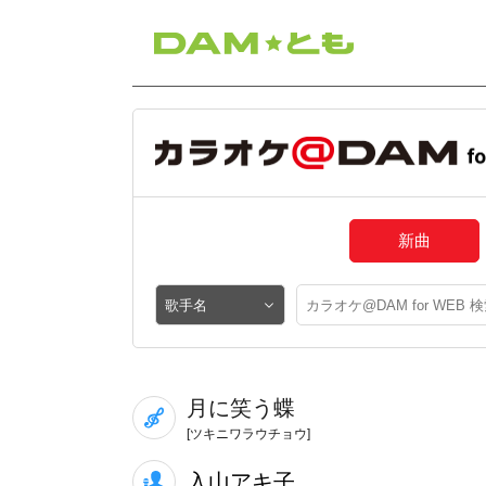
新曲
月に笑う蝶
[ツキニワラウチョウ]
入山アキ子