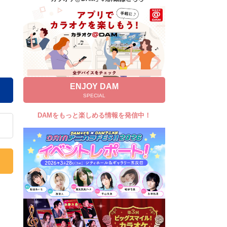
キャンペーン
お知らせ
よくあるご質問
DAMの新曲・ランキングなど
カラオケ最新情報をチェック！
ENJOY DAM
SPECIAL
DAMをもっと楽しめる情報を発信中！
自宅でカラオケ歌い放題！
家族や友達と一緒に！練習にも！