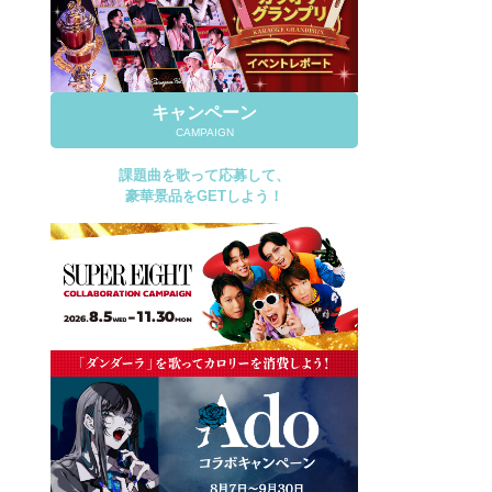
キャンペーン
CAMPAIGN
課題曲を歌って応募して、
豪華景品をGETしよう！