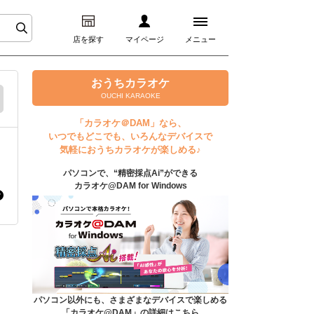
店を探す
マイページ
メニュー
ログイン
おうちカラオケ
OUCHI KARAOKE
マイページ
「カラオケ＠DAM」なら、
いつでもどこでも、いろんなデバイスで
プレミアムサービス
気軽におうちカラオケが楽しめる♪
パソコンで、“精密採点Ai”ができる
DAM★とも動画
カラオケ@DAM for Windows
DAM★とも録音
カラオケ＠DAM
ユーザー検索
パソコン以外にも、さまざまなデバイスで楽しめる
「カラオケ@DAM」の詳細はこちら