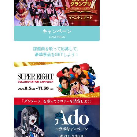
キャンペーン
CAMPAIGN
課題曲を歌って応募して、
豪華景品をGETしよう！