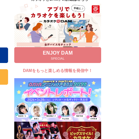
キャンペーン
お知らせ
よくあるご質問
DAMの新曲・ランキングなど
カラオケ最新情報をチェック！
ENJOY DAM
SPECIAL
DAMをもっと楽しめる情報を発信中！
自宅でカラオケ歌い放題！
家族や友達と一緒に！練習にも！